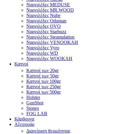
Ναργιλέδες MEDUSE
Ναργιλέδες MR.WOOD
Ναργιλέδες Nube
Ναργιλέδες Oduman
Ναργιλεδες OVO
Ναργιλέδες Starbuzz
Ναργιλέδες Steamulation
Ναργιλέδες VENOOKAH
Ναργιλέδες Vyro
Ναργιλεδες WD
Ναργιλέδες WOOKAH
Καπνοί
Kαπνοί των 20gr
Kαπνοί των 50gr
Καπνοί των 100gr
Καπνοί των 250gr
Καπνοί των 500gr
Holster
GunShot
Stones
FOG LAB
Κάρβουνα
Αξεσουάρ
Διαχείριση θερμότητας