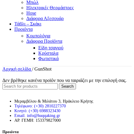
Μπώλ
Ηλεκτρικές Θερμάστρες
Hose
Διάφορα Αξεσουάρ
Τάβλι – Σκάκι
Προιόντα
Κομπολόγια
Διάφορα Προϊόντα
Είδη τσαγιού
Κρύσταλα
Φωτιστικά
Αρχική σελίδα
/
GunShot
Δεν βρέθηκε κανένα προϊόν που να ταιριάζει με την επιλογή σας.
Search
Μεραμβέλου & Μιλάτου 3, Ηράκλειο Κρήτης
Τηλέφωνο: (+30) 2810227370
Κινητό: (+30) 6988323430
Email. info@huqqaking.gr
ΑΡ. ΓΕΜΗ: 153379827000
Προιόντα