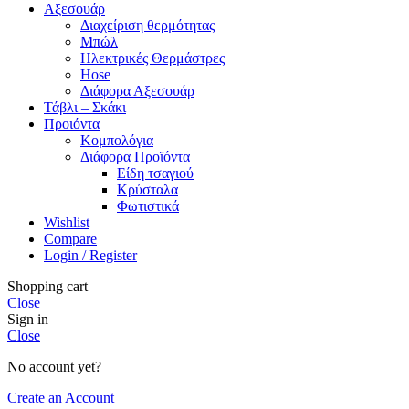
Αξεσουάρ
Διαχείριση θερμότητας
Μπώλ
Ηλεκτρικές Θερμάστρες
Hose
Διάφορα Αξεσουάρ
Τάβλι – Σκάκι
Προιόντα
Κομπολόγια
Διάφορα Προϊόντα
Είδη τσαγιού
Κρύσταλα
Φωτιστικά
Wishlist
Compare
Login / Register
Shopping cart
Close
Sign in
Close
No account yet?
Create an Account