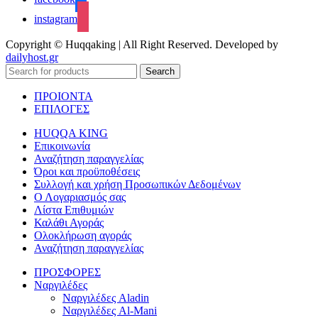
instagram
Copyright © Huqqaking | All Right Reserved. Developed by
dailyhost.gr
Search
ΠΡΟΙΟΝΤΑ
ΕΠΙΛΟΓΕΣ
HUQQA KING
Επικοινωνία
Αναζήτηση παραγγελίας
Όροι και προϋποθέσεις
Συλλογή και χρήση Προσωπικών Δεδομένων
Ο Λογαριασμός σας
Λίστα Επιθυμιών
Καλάθι Αγοράς
Ολοκλήρωση αγοράς
Αναζήτηση παραγγελίας
ΠΡΟΣΦΟΡΕΣ
Ναργιλέδες
Ναργιλέδες Aladin
Ναργιλέδες Al-Mani