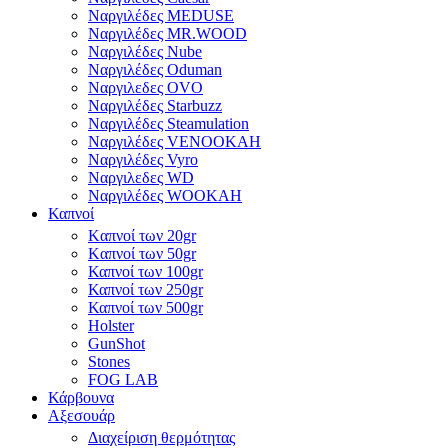
Ναργιλέδες MEDUSE
Ναργιλέδες MR.WOOD
Ναργιλέδες Nube
Ναργιλέδες Oduman
Ναργιλεδες OVO
Ναργιλέδες Starbuzz
Ναργιλέδες Steamulation
Ναργιλέδες VENOOKAH
Ναργιλέδες Vyro
Ναργιλεδες WD
Ναργιλέδες WOOKAH
Καπνοί
Kαπνοί των 20gr
Kαπνοί των 50gr
Καπνοί των 100gr
Καπνοί των 250gr
Καπνοί των 500gr
Holster
GunShot
Stones
FOG LAB
Κάρβουνα
Αξεσουάρ
Διαχείριση θερμότητας