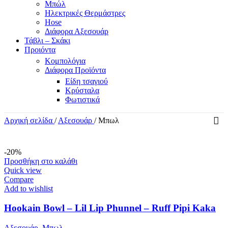
Μπώλ
Ηλεκτρικές Θερμάστρες
Hose
Διάφορα Αξεσουάρ
Τάβλι – Σκάκι
Προιόντα
Κομπολόγια
Διάφορα Προϊόντα
Είδη τσαγιού
Κρύσταλα
Φωτιστικά
Αρχική σελίδα
/
Αξεσουάρ
/
Μπωλ
-20%
Προσθήκη στο καλάθι
Quick view
Compare
Add to wishlist
Hookain Bowl – Lil Lip Phunnel – Ruff Pipi Kaka
Αξεσουάρ
,
Μπωλ