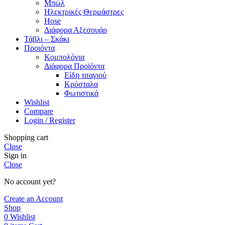
Μπώλ
Ηλεκτρικές Θερμάστρες
Hose
Διάφορα Αξεσουάρ
Τάβλι – Σκάκι
Προιόντα
Κομπολόγια
Διάφορα Προϊόντα
Είδη τσαγιού
Κρύσταλα
Φωτιστικά
Wishlist
Compare
Login / Register
Shopping cart
Close
Sign in
Close
No account yet?
Create an Account
Shop
0
Wishlist