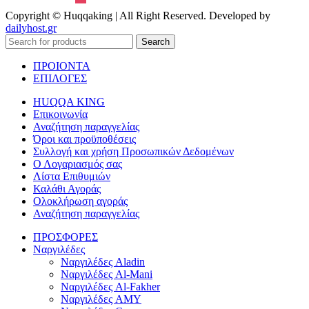
Copyright © Huqqaking | All Right Reserved. Developed by
dailyhost.gr
Search
ΠΡΟΙΟΝΤΑ
ΕΠΙΛΟΓΕΣ
HUQQA KING
Επικοινωνία
Αναζήτηση παραγγελίας
Όροι και προϋποθέσεις
Συλλογή και χρήση Προσωπικών Δεδομένων
Ο Λογαριασμός σας
Λίστα Επιθυμιών
Καλάθι Αγοράς
Ολοκλήρωση αγοράς
Αναζήτηση παραγγελίας
ΠΡΟΣΦΟΡΕΣ
Ναργιλέδες
Ναργιλέδες Aladin
Ναργιλέδες Al-Mani
Ναργιλέδες Al-Fakher
Ναργιλέδες AΜΥ