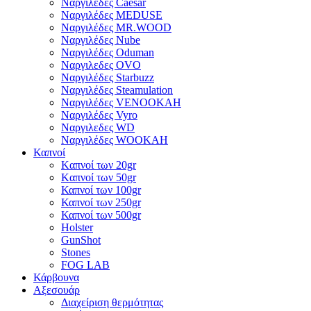
Ναργιλέδες Caesar
Ναργιλέδες MEDUSE
Ναργιλέδες MR.WOOD
Ναργιλέδες Nube
Ναργιλέδες Oduman
Ναργιλεδες OVO
Ναργιλέδες Starbuzz
Ναργιλέδες Steamulation
Ναργιλέδες VENOOKAH
Ναργιλέδες Vyro
Ναργιλεδες WD
Ναργιλέδες WOOKAH
Καπνοί
Kαπνοί των 20gr
Kαπνοί των 50gr
Καπνοί των 100gr
Καπνοί των 250gr
Καπνοί των 500gr
Holster
GunShot
Stones
FOG LAB
Κάρβουνα
Αξεσουάρ
Διαχείριση θερμότητας