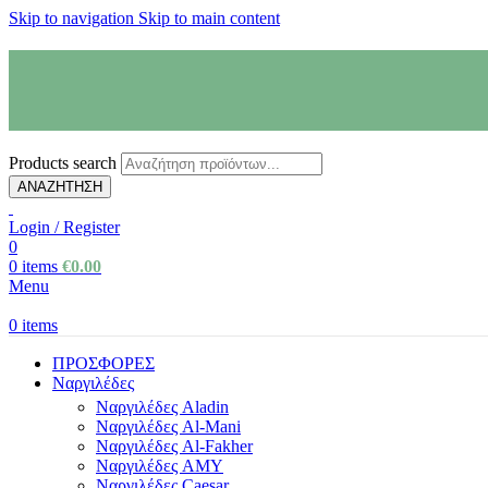
Skip to navigation
Skip to main content
Products search
ΑΝΑΖΗΤΗΣΗ
Login / Register
0
0
items
€
0.00
Menu
0
items
ΠΡΟΣΦΟΡΕΣ
Ναργιλέδες
Ναργιλέδες Aladin
Ναργιλέδες Al-Mani
Ναργιλέδες Al-Fakher
Ναργιλέδες AΜΥ
Ναργιλέδες Caesar