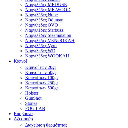
Ναργιλέδες MEDUSE
Ναργιλέδες MR.WOOD
Ναργιλέδες Nube
Ναργιλέδες Oduman
Ναργιλεδες OVO
Ναργιλέδες Starbuzz
Ναργιλέδες Steamulation
Ναργιλέδες VENOOKAH
Ναργιλέδες Vyro
Ναργιλεδες WD
Ναργιλέδες WOOKAH
Καπνοί
Kαπνοί των 20gr
Kαπνοί των 50gr
Καπνοί των 100gr
Καπνοί των 250gr
Καπνοί των 500gr
Holster
GunShot
Stones
FOG LAB
Κάρβουνα
Αξεσουάρ
Διαχείριση θερμότητας