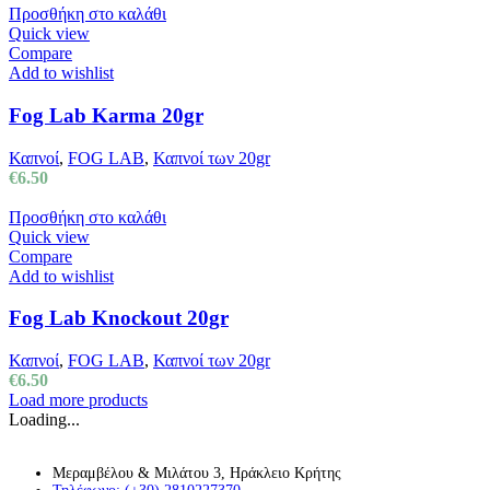
Προσθήκη στο καλάθι
Quick view
Compare
Add to wishlist
Fog Lab Karma 20gr
Καπνοί
,
FOG LAB
,
Καπνοί των 20gr
€
6.50
Προσθήκη στο καλάθι
Quick view
Compare
Add to wishlist
Fog Lab Knockout 20gr
Καπνοί
,
FOG LAB
,
Καπνοί των 20gr
€
6.50
Load more products
Loading...
Μεραμβέλου & Μιλάτου 3, Ηράκλειο Κρήτης