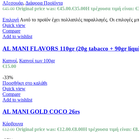
Αξεσουάρ
,
Διάφορα Προϊόντα
Original price was: €45.00.
€
35.00
Η τρέχουσα τιμή είναι: €
€
45.00
Επιλογή
Αυτό το προϊόν έχει πολλαπλές παραλλαγές. Οι επιλογές μ
Quick view
Compare
Add to wishlist
AL MANI FLAVORS 110gr (20g tabacco + 90gr liqu
Καπνοί
,
Καπνοί των 100gr
€
15.00
-33%
Προσθήκη στο καλάθι
Quick view
Compare
Add to wishlist
AL MANI GOLD COCO 26rs
Κάρβουνα
Original price was: €12.00.
€
8.00
Η τρέχουσα τιμή είναι: €8.
€
12.00