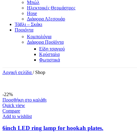
Μπώλ
Ηλεκτρικές Θερμάστρες
Hose
Διάφορα Αξεσουάρ
Τάβλι – Σκάκι
Προιόντα
Κομπολόγια
Διάφορα Προϊόντα
Είδη τσαγιού
Κρύσταλα
Φωτιστικά
Αρχική σελίδα
/
Shop
-22%
Προσθήκη στο καλάθι
Quick view
Compare
Add to wishlist
6inch LED ring lamp for hookah plates.