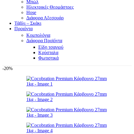
Μπώλ
Ηλεκτρικές Θερμάστρες
Hose
Διάφορα Αξεσουάρ
Τάβλι – Σκάκι
Προιόντα
Κομπολόγια
Διάφορα Προϊόντα
Είδη τσαγιού
Κρύσταλα
Φωτιστικά
-20%