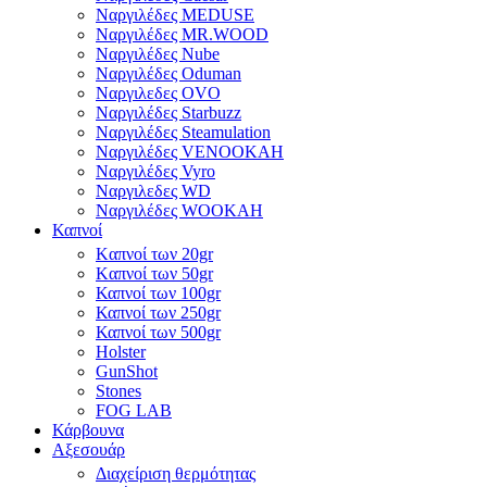
Ναργιλέδες MEDUSE
Ναργιλέδες MR.WOOD
Ναργιλέδες Nube
Ναργιλέδες Oduman
Ναργιλεδες OVO
Ναργιλέδες Starbuzz
Ναργιλέδες Steamulation
Ναργιλέδες VENOOKAH
Ναργιλέδες Vyro
Ναργιλεδες WD
Ναργιλέδες WOOKAH
Καπνοί
Kαπνοί των 20gr
Kαπνοί των 50gr
Καπνοί των 100gr
Καπνοί των 250gr
Καπνοί των 500gr
Holster
GunShot
Stones
FOG LAB
Κάρβουνα
Αξεσουάρ
Διαχείριση θερμότητας