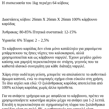
H συσκευασία του 1kg περιέχει 64 κύβους
Διαστάσεις κύβου: 26mm X 26mm X 26mm 100% κάρβουνο
καρύδας
Άνθρακας: 80-85% Πτητικά συστατικά: 12-15%
Υγρασία: 6% Τέφρα: 2 – 2,5%
Το κάρβουνο καρύδας δεν είναι μόνο κατάλληλο για χαρούμενα
μπάρμπεκιου τις ήπιες νύχτες του καλοκαιριού, αλλά
χρησιμοποιείται και ως κάρβουνο ναργιλέ. Έχουν μεγάλο χρόνο
καύσης και χαμηλή περιεκτικότητα σε στάχτη, γεγονός που τα
καθιστά ιδανικό συνεργάτη για κάθε διάταξη ναργιλέ.
Χάρη στην ουδέτερη γεύση, μπορείτε να απολαύσετε το αυθεντικό
άρωμα καπνού, ενώ το συμπαγές σχήμα είναι εύκολο στη χρήση.
Το ίδιο ισχύει και εδώ: Ο ξυλάνθρακας καρύδας αποτελείται από
100% κελύφη καρύδας χωρίς άλλα πρόσθετα.
Για να ανάψετε γρήγορα και με ασφάλεια το κάρβουνο, πρέπει να
χρησιμοποιήσετε καυστήρα αερίου μέχρι να ανάψει για 1-2 λεπτά.
Επειδή η περιεκτικότητα σε σχηματισμένη τέφρα του ξυλάνθρακα
καρύδας είναι το πολύ 4%, ο καθαρισμός του ναργιλέ είναι