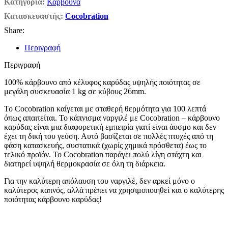
Κατηγορία:
Κάρβουνα
Κατασκευαστής:
Cocobration
Share:
Περιγραφή
Περιγραφή
100% κάρβουνο από κέλυφος καρύδας υψηλής ποιότητας σε
μεγάλη συσκευασία 1 kg σε κύβους 26mm.
Το Cocobration καίγεται με σταθερή θερμότητα για 100 λεπτά
όπως απαιτείται. Το κάπνισμα ναργιλέ με Cocobration – κάρβουνο
καρύδας είναι μια διαφορετική εμπειρία γιατί είναι άοσμο και δεν
έχει τη δική του γεύση. Αυτό βασίζεται σε πολλές πτυχές από τη
φάση κατασκευής, συστατικά (χωρίς χημικά πρόσθετα) έως το
τελικό προϊόν. Το Cocobration παράγει πολύ λίγη στάχτη και
διατηρεί υψηλή θερμοκρασία σε όλη τη διάρκεια.
Για την καλύτερη απόλαυση του ναργιλέ, δεν αρκεί μόνο ο
καλύτερος καπνός, αλλά πρέπει να χρησιμοποιηθεί και ο καλύτερης
ποιότητας κάρβουνο καρύδας!