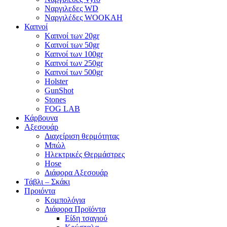
Ναργιλεδες WD
Ναργιλέδες WOOKAH
Καπνοί
Kαπνοί των 20gr
Kαπνοί των 50gr
Καπνοί των 100gr
Καπνοί των 250gr
Καπνοί των 500gr
Holster
GunShot
Stones
FOG LAB
Κάρβουνα
Αξεσουάρ
Διαχείριση θερμότητας
Μπώλ
Ηλεκτρικές Θερμάστρες
Hose
Διάφορα Αξεσουάρ
Τάβλι – Σκάκι
Προιόντα
Κομπολόγια
Διάφορα Προϊόντα
Είδη τσαγιού