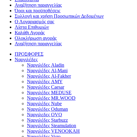
Αναζήτηση παραγγελίας
Όροι και προϋποθέσεις
Συλλογή και χρήση Προσωπικών Δεδομένων
Ο Λογαριασμός σας
Λίστα Επιθυμιών
Καλάθι Αγοράς
Ολοκλήρωση αγοράς
Αναζήτηση παραγγελίας
ΠΡΟΣΦΟΡΕΣ
Ναργιλέδες
Ναργιλέδες Aladin
Ναργιλέδες Al-Mani
Ναργιλέδες Al-Fakher
Ναργιλέδες AΜΥ
Ναργιλέδες Caesar
Ναργιλέδες MEDUSE
Ναργιλέδες MR.WOOD
Ναργιλέδες Nube
Ναργιλέδες Oduman
Ναργιλεδες OVO
Ναργιλέδες Starbuzz
Ναργιλέδες Steamulation
Ναργιλέδες VENOOKAH
Ναργιλέδες Vyro