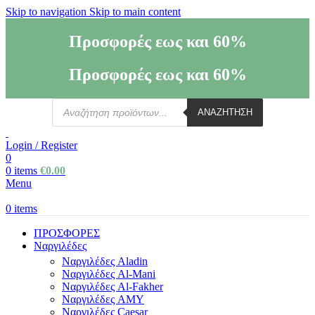
Skip to navigation
Skip to main content
Προσφορές εως και 60%
Προσφορές εως και 60%
ΑΝΑΖΗΤΗΣΗ
Login / Register
0
0
items
€
0.00
Menu
0
items
ΠΡΟΣΦΟΡΕΣ
Ναργιλέδες
Ναργιλέδες Aladin
Ναργιλέδες Al-Mani
Ναργιλέδες Al-Fakher
Ναργιλέδες AΜΥ
Ναργιλέδες Caesar