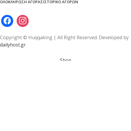
ΟΛΟΚΛΉΡΩΣΗ ΑΓΟΡΆΣ
ΙΣΤΟΡΙΚΌ ΑΓΟΡΏΝ
Copyright © Huqqaking | All Right Reserved. Developed by
dailyhost.gr
Shop
Wishlist
Cart
My account
Είστε άνω των 18 ετών;
Θα πρέπει να είστε 18+ ετών για να έχετε πρόσβαση στην
ιστοσελίδα μας!