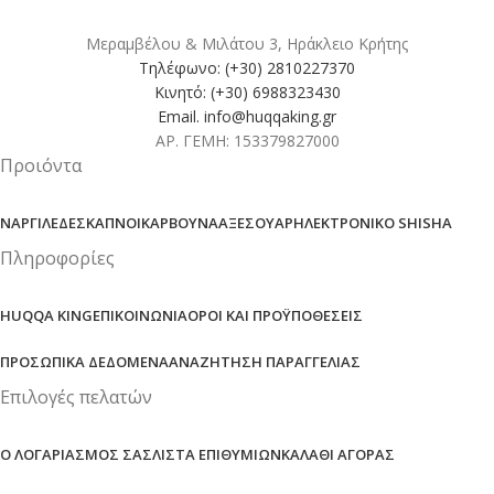
Μεραμβέλου & Μιλάτου 3, Ηράκλειο Κρήτης
Τηλέφωνο: (+30) 2810227370
Κινητό: (+30) 6988323430
Email. info@huqqaking.gr
ΑΡ. ΓΕΜΗ: 153379827000
Προιόντα
ΝΑΡΓΙΛΈΔΕΣ
ΚΑΠΝΟΊ
ΚΆΡΒΟΥΝΑ
ΑΞΕΣΟΥΆΡ
ΗΛΕΚΤΡΟΝΙΚΌ SHISHA
Πληροφορίες
HUQQA KING
ΕΠΙΚΟΙΝΩΝΊΑ
ΌΡΟΙ ΚΑΙ ΠΡΟΫΠΟΘΈΣΕΙΣ
ΠΡΟΣΩΠΙΚΆ ΔΕΔΟΜΈΝΑ
ΑΝΑΖΉΤΗΣΗ ΠΑΡΑΓΓΕΛΊΑΣ
Επιλογές πελατών
Ο ΛΟΓΑΡΙΑΣΜΌΣ ΣΑΣ
ΛΊΣΤΑ ΕΠΙΘΥΜΙΏΝ
ΚΑΛΆΘΙ ΑΓΟΡΆΣ