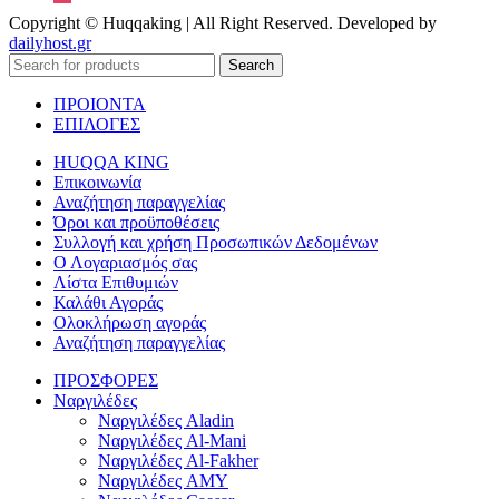
Copyright © Huqqaking | All Right Reserved. Developed by
dailyhost.gr
Search
ΠΡΟΙΟΝΤΑ
ΕΠΙΛΟΓΕΣ
HUQQA KING
Επικοινωνία
Αναζήτηση παραγγελίας
Όροι και προϋποθέσεις
Συλλογή και χρήση Προσωπικών Δεδομένων
Ο Λογαριασμός σας
Λίστα Επιθυμιών
Καλάθι Αγοράς
Ολοκλήρωση αγοράς
Αναζήτηση παραγγελίας
ΠΡΟΣΦΟΡΕΣ
Ναργιλέδες
Ναργιλέδες Aladin
Ναργιλέδες Al-Mani
Ναργιλέδες Al-Fakher
Ναργιλέδες AΜΥ