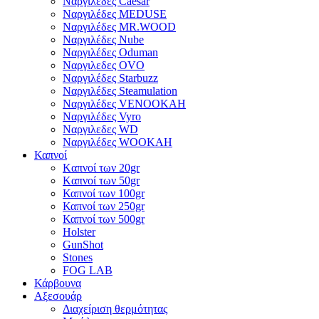
Ναργιλέδες Caesar
Ναργιλέδες MEDUSE
Ναργιλέδες MR.WOOD
Ναργιλέδες Nube
Ναργιλέδες Oduman
Ναργιλεδες OVO
Ναργιλέδες Starbuzz
Ναργιλέδες Steamulation
Ναργιλέδες VENOOKAH
Ναργιλέδες Vyro
Ναργιλεδες WD
Ναργιλέδες WOOKAH
Καπνοί
Kαπνοί των 20gr
Kαπνοί των 50gr
Καπνοί των 100gr
Καπνοί των 250gr
Καπνοί των 500gr
Holster
GunShot
Stones
FOG LAB
Κάρβουνα
Αξεσουάρ
Διαχείριση θερμότητας