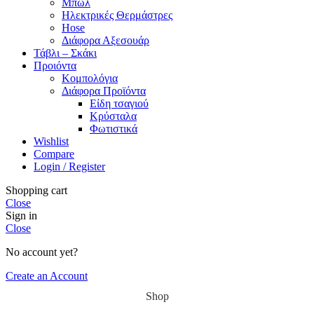
Μπώλ
Ηλεκτρικές Θερμάστρες
Hose
Διάφορα Αξεσουάρ
Τάβλι – Σκάκι
Προιόντα
Κομπολόγια
Διάφορα Προϊόντα
Είδη τσαγιού
Κρύσταλα
Φωτιστικά
Wishlist
Compare
Login / Register
Shopping cart
Close
Sign in
Close
No account yet?
Create an Account
Shop