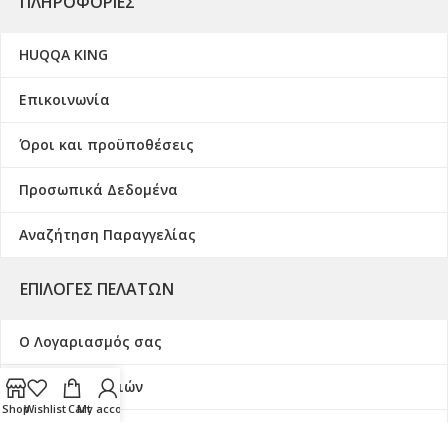
ΠΛΗΡΟΦΟΡΊΕΣ
HUQQA KING
Επικοινωνία
Όροι και προϋποθέσεις
Προσωπικά Δεδομένα
Αναζήτηση Παραγγελίας
ΕΠΙΛΟΓΈΣ ΠΕΛΑΤΏΝ
Ο Λογαριασμός σας
Λίστα Επιθυμιών
Shop
Wishlist
Cart
My account
Καλάθι Αγοράς