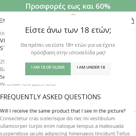
Προσφορές εως και 60%
MENU
Είστε άνω των 18 ετών;
OUR STORES
VISIT OUR NEW
Θα πρέπει να είστε 18+ ετών για να έχετε
STORE IN NEW YORK
πρόσβαση στην ιστοσελίδα μας!
294 Bay Meadows Ave.
I AM 18 OR OLDER
I AM UNDER 18
Bay Shore, NY 11706
See More About
INFORMATION QUESTIONS
FREQUENTLY ASKED QUESTIONS
Will I receive the same product that I see in the picture?
Consectetur cras scelerisque dis nec mi vestibulum
ullamcorper turpis enim natoque tempus a malesuada
suspendisse iaculis adipiscing himenaeos tincidunt.Tellus