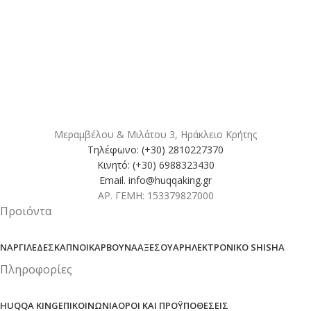
Μεραμβέλου & Μιλάτου 3, Ηράκλειο Κρήτης
Τηλέφωνο: (+30) 2810227370
Κινητό: (+30) 6988323430
Email. info@huqqaking.gr
ΑΡ. ΓΕΜΗ: 153379827000
Προιόντα
ΝΑΡΓΙΛΈΔΕΣ
ΚΑΠΝΟΊ
ΚΆΡΒΟΥΝΑ
ΑΞΕΣΟΥΆΡ
ΗΛΕΚΤΡΟΝΙΚΌ SHISHA
Πληροφορίες
HUQQA KING
ΕΠΙΚΟΙΝΩΝΊΑ
ΌΡΟΙ ΚΑΙ ΠΡΟΫΠΟΘΈΣΕΙΣ