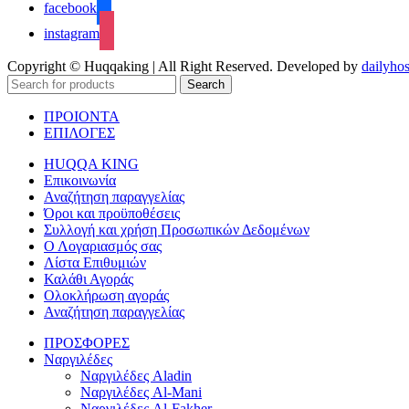
facebook
instagram
Copyright © Huqqaking | All Right Reserved. Developed by
dailyhos
Search
ΠΡΟΙΟΝΤΑ
ΕΠΙΛΟΓΕΣ
HUQQA KING
Επικοινωνία
Αναζήτηση παραγγελίας
Όροι και προϋποθέσεις
Συλλογή και χρήση Προσωπικών Δεδομένων
Ο Λογαριασμός σας
Λίστα Επιθυμιών
Καλάθι Αγοράς
Ολοκλήρωση αγοράς
Αναζήτηση παραγγελίας
ΠΡΟΣΦΟΡΕΣ
Ναργιλέδες
Ναργιλέδες Aladin
Ναργιλέδες Al-Mani
Ναργιλέδες Al-Fakher