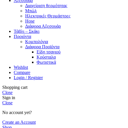
Αξεσουάρ
Διαχείριση θερμότητας
Μπώλ
Ηλεκτρικές Θερμάστρες
Hose
Διάφορα Αξεσουάρ
Τάβλι – Σκάκι
Προιόντα
Κομπολόγια
Διάφορα Προϊόντα
Είδη τσαγιού
Κρύσταλα
Φωτιστικά
Wishlist
Compare
Login / Register
Shopping cart
Close
Sign in
Close
No account yet?
Create an Account
Shop