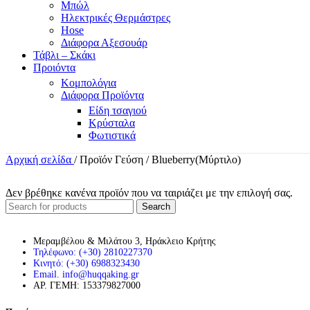
Μπώλ
Ηλεκτρικές Θερμάστρες
Hose
Διάφορα Αξεσουάρ
Τάβλι – Σκάκι
Προιόντα
Κομπολόγια
Διάφορα Προϊόντα
Είδη τσαγιού
Κρύσταλα
Φωτιστικά
Αρχική σελίδα
/
Προϊόν Γεύση
/
Blueberry(Μύρτιλο)
Δεν βρέθηκε κανένα προϊόν που να ταιριάζει με την επιλογή σας.
Search
Μεραμβέλου & Μιλάτου 3, Ηράκλειο Κρήτης
Τηλέφωνο: (+30) 2810227370
Κινητό: (+30) 6988323430
Email. info@huqqaking.gr
ΑΡ. ΓΕΜΗ: 153379827000