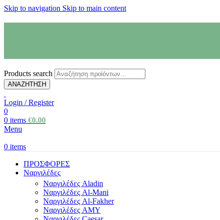
Skip to navigation
Skip to main content
Products search
ΑΝΑΖΗΤΗΣΗ
Login / Register
0
0
items
€
0.00
Menu
0
items
ΠΡΟΣΦΟΡΕΣ
Ναργιλέδες
Ναργιλέδες Aladin
Ναργιλέδες Al-Mani
Ναργιλέδες Al-Fakher
Ναργιλέδες AΜΥ
Ναργιλέδες Caesar