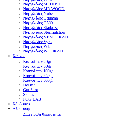
Ναργιλέδες MEDUSE
Ναργιλέδες MR.WOOD
Ναργιλέδες Nube
Ναργιλέδες Oduman
Ναργιλεδες OVO
Ναργιλέδες Starbuzz
Ναργιλέδες Steamulation
Ναργιλέδες VENOOKAH
Ναργιλέδες Vyro
Ναργιλεδες WD
Ναργιλέδες WOOKAH
Καπνοί
Kαπνοί των 20gr
Kαπνοί των 50gr
Καπνοί των 100gr
Καπνοί των 250gr
Καπνοί των 500gr
Holster
GunShot
Stones
FOG LAB
Κάρβουνα
Αξεσουάρ
Διαχείριση θερμότητας