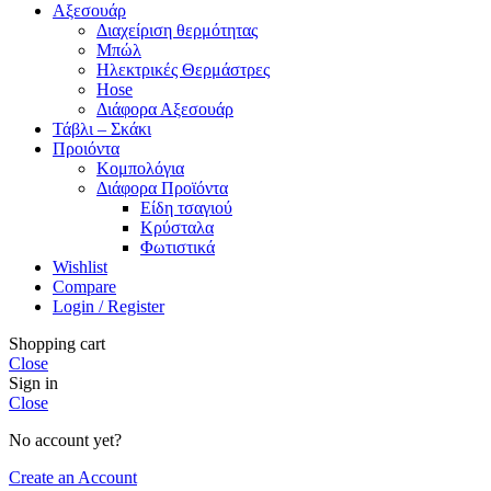
Αξεσουάρ
Διαχείριση θερμότητας
Μπώλ
Ηλεκτρικές Θερμάστρες
Hose
Διάφορα Αξεσουάρ
Τάβλι – Σκάκι
Προιόντα
Κομπολόγια
Διάφορα Προϊόντα
Είδη τσαγιού
Κρύσταλα
Φωτιστικά
Wishlist
Compare
Login / Register
Shopping cart
Close
Sign in
Close
No account yet?
Create an Account