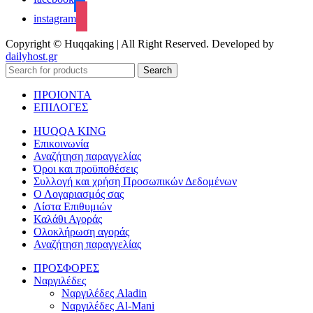
instagram
Copyright © Huqqaking | All Right Reserved. Developed by
dailyhost.gr
Search
ΠΡΟΙΟΝΤΑ
ΕΠΙΛΟΓΕΣ
HUQQA KING
Επικοινωνία
Αναζήτηση παραγγελίας
Όροι και προϋποθέσεις
Συλλογή και χρήση Προσωπικών Δεδομένων
Ο Λογαριασμός σας
Λίστα Επιθυμιών
Καλάθι Αγοράς
Ολοκλήρωση αγοράς
Αναζήτηση παραγγελίας
ΠΡΟΣΦΟΡΕΣ
Ναργιλέδες
Ναργιλέδες Aladin
Ναργιλέδες Al-Mani