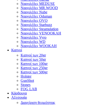
Ναργιλέδες MEDUSE
Ναργιλέδες MR.WOOD
Ναργιλέδες Nube
Ναργιλέδες Oduman
Ναργιλεδες OVO
Ναργιλέδες Starbuzz
Ναργιλέδες Steamulation
Ναργιλέδες VENOOKAH
Ναργιλέδες Vyro
Ναργιλεδες WD
Ναργιλέδες WOOKAH
Καπνοί
Kαπνοί των 20gr
Kαπνοί των 50gr
Καπνοί των 100gr
Καπνοί των 250gr
Καπνοί των 500gr
Holster
GunShot
Stones
FOG LAB
Κάρβουνα
Αξεσουάρ
Διαχείριση θερμότητας