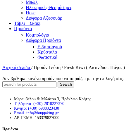
Μπώλ
Ηλεκτρικές Θερμάστρες
Hose
Διάφορα Αξεσουάρ
Τάβλι – Σκάκι
Προιόντα
Κομπολόγια
Διάφορα Προϊόντα
Είδη τσαγιού
Κρύσταλα
Φωτιστικά
Αρχική σελίδα
/
Προϊόν Γεύση
/
Fresh Kiwi ( Ακτινίδιο - Πάγος )
Δεν βρέθηκε κανένα προϊόν που να ταιριάζει με την επιλογή σας.
Search
Μεραμβέλου & Μιλάτου 3, Ηράκλειο Κρήτης
Τηλέφωνο: (+30) 2810227370
Κινητό: (+30) 6988323430
Email. info@huqqaking.gr
ΑΡ. ΓΕΜΗ: 153379827000
Προιόντα