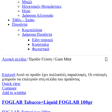
Μπώλ
Ηλεκτρικές Θερμάστρες
Hose
Διάφορα Αξεσουάρ
Τάβλι – Σκάκι
Προιόντα
Κομπολόγια
Διάφορα Προϊόντα
Είδη τσαγιού
Κρύσταλα
Φωτιστικά
Αρχική σελίδα
/
Προϊόν Γεύση
/
Gum Mint
Επιλογή
Αυτό το προϊόν έχει πολλαπλές παραλλαγές. Οι επιλογές
μπορούν να επιλεγούν στη σελίδα του προϊόντος
Quick view
Compare
Add to wishlist
FOGLAB Tabacco+Liquid FOGLAB 100gr
FOG LAB
,
Καπνοί των 100gr