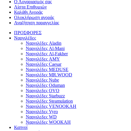
Ο Λογαριασμός σας
Λίστα Επιθυμιών
Καλάθι Αγοράς
Ολοκλήρωση αγοράς
Αναζήτηση παραγγελίας
ΠΡΟΣΦΟΡΕΣ
Ναργιλέδες
Ναργιλέδες Aladin
Ναργιλέδες Al-Mani
Ναργιλέδες Al-Fakher
Ναργιλέδες AΜΥ
Ναργιλέδες Caesar
Ναργιλέδες MEDUSE
Ναργιλέδες MR.WOOD
Ναργιλέδες Nube
Ναργιλέδες Oduman
Ναργιλεδες OVO
Ναργιλέδες Starbuzz
Ναργιλέδες Steamulation
Ναργιλέδες VENOOKAH
Ναργιλέδες Vyro
Ναργιλεδες WD
Ναργιλέδες WOOKAH
Καπνοί