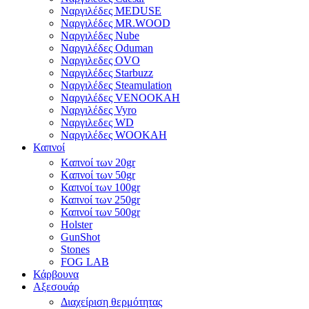
Ναργιλέδες MEDUSE
Ναργιλέδες MR.WOOD
Ναργιλέδες Nube
Ναργιλέδες Oduman
Ναργιλεδες OVO
Ναργιλέδες Starbuzz
Ναργιλέδες Steamulation
Ναργιλέδες VENOOKAH
Ναργιλέδες Vyro
Ναργιλεδες WD
Ναργιλέδες WOOKAH
Καπνοί
Kαπνοί των 20gr
Kαπνοί των 50gr
Καπνοί των 100gr
Καπνοί των 250gr
Καπνοί των 500gr
Holster
GunShot
Stones
FOG LAB
Κάρβουνα
Αξεσουάρ
Διαχείριση θερμότητας