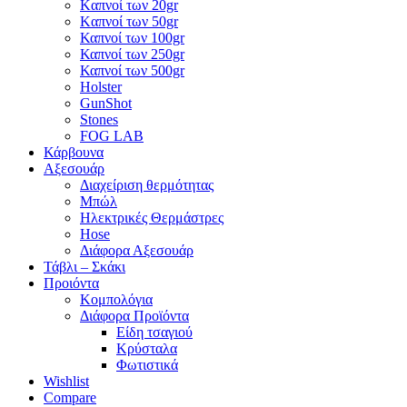
Kαπνοί των 20gr
Kαπνοί των 50gr
Καπνοί των 100gr
Καπνοί των 250gr
Καπνοί των 500gr
Holster
GunShot
Stones
FOG LAB
Κάρβουνα
Αξεσουάρ
Διαχείριση θερμότητας
Μπώλ
Ηλεκτρικές Θερμάστρες
Hose
Διάφορα Αξεσουάρ
Τάβλι – Σκάκι
Προιόντα
Κομπολόγια
Διάφορα Προϊόντα
Είδη τσαγιού
Κρύσταλα
Φωτιστικά
Wishlist
Compare