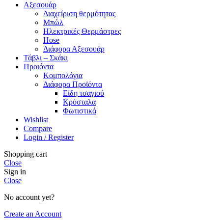
Αξεσουάρ
Διαχείριση θερμότητας
Μπώλ
Ηλεκτρικές Θερμάστρες
Hose
Διάφορα Αξεσουάρ
Τάβλι – Σκάκι
Προιόντα
Κομπολόγια
Διάφορα Προϊόντα
Είδη τσαγιού
Κρύσταλα
Φωτιστικά
Wishlist
Compare
Login / Register
Shopping cart
Close
Sign in
Close
No account yet?
Create an Account