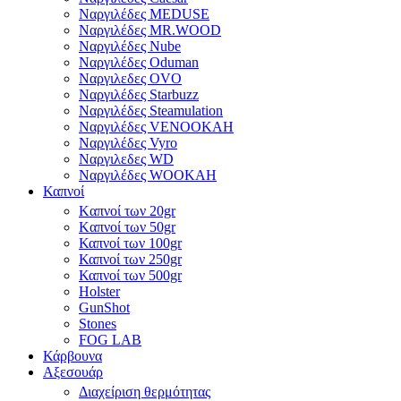
Ναργιλέδες MEDUSE
Ναργιλέδες MR.WOOD
Ναργιλέδες Nube
Ναργιλέδες Oduman
Ναργιλεδες OVO
Ναργιλέδες Starbuzz
Ναργιλέδες Steamulation
Ναργιλέδες VENOOKAH
Ναργιλέδες Vyro
Ναργιλεδες WD
Ναργιλέδες WOOKAH
Καπνοί
Kαπνοί των 20gr
Kαπνοί των 50gr
Καπνοί των 100gr
Καπνοί των 250gr
Καπνοί των 500gr
Holster
GunShot
Stones
FOG LAB
Κάρβουνα
Αξεσουάρ
Διαχείριση θερμότητας