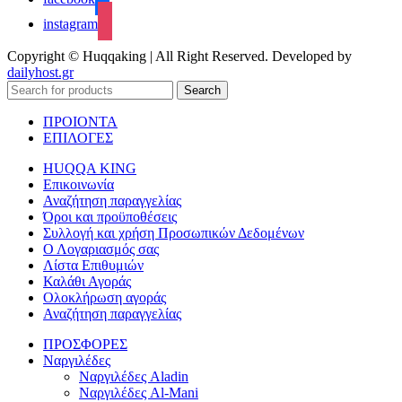
instagram
Copyright © Huqqaking | All Right Reserved. Developed by
dailyhost.gr
Search
ΠΡΟΙΟΝΤΑ
ΕΠΙΛΟΓΕΣ
HUQQA KING
Επικοινωνία
Αναζήτηση παραγγελίας
Όροι και προϋποθέσεις
Συλλογή και χρήση Προσωπικών Δεδομένων
Ο Λογαριασμός σας
Λίστα Επιθυμιών
Καλάθι Αγοράς
Ολοκλήρωση αγοράς
Αναζήτηση παραγγελίας
ΠΡΟΣΦΟΡΕΣ
Ναργιλέδες
Ναργιλέδες Aladin
Ναργιλέδες Al-Mani