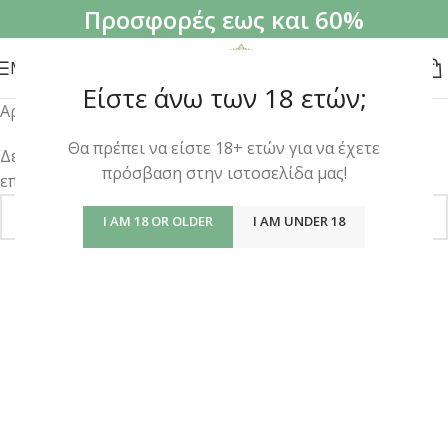
Προσφορές εως και 60%
MENU
Είστε άνω των 18 ετών;
Αρχική σελίδα
/
Προϊόν Γεύση
/
IC BNBN
Θα πρέπει να είστε 18+ ετών για να έχετε
Δεν βρέθηκε κανένα προϊόν που να ταιριάζει με την
πρόσβαση στην ιστοσελίδα μας!
επιλογή σας.
I AM 18 OR OLDER
I AM UNDER 18