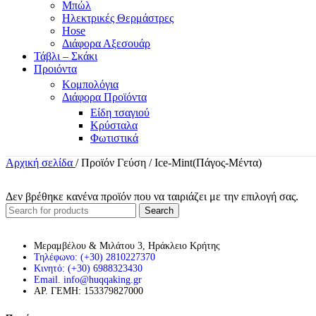
Μπώλ
Ηλεκτρικές Θερμάστρες
Hose
Διάφορα Αξεσουάρ
Τάβλι – Σκάκι
Προιόντα
Κομπολόγια
Διάφορα Προϊόντα
Είδη τσαγιού
Κρύσταλα
Φωτιστικά
Αρχική σελίδα
/
Προϊόν Γεύση
/
Ice-Mint(Πάγος-Μέντα)
Δεν βρέθηκε κανένα προϊόν που να ταιριάζει με την επιλογή σας.
Search
Μεραμβέλου & Μιλάτου 3, Ηράκλειο Κρήτης
Τηλέφωνο: (+30) 2810227370
Κινητό: (+30) 6988323430
Email. info@huqqaking.gr
ΑΡ. ΓΕΜΗ: 153379827000