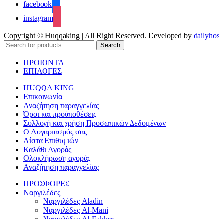
facebook
instagram
Copyright © Huqqaking | All Right Reserved. Developed by
dailyhos
Search
ΠΡΟΙΟΝΤΑ
ΕΠΙΛΟΓΕΣ
HUQQA KING
Επικοινωνία
Αναζήτηση παραγγελίας
Όροι και προϋποθέσεις
Συλλογή και χρήση Προσωπικών Δεδομένων
Ο Λογαριασμός σας
Λίστα Επιθυμιών
Καλάθι Αγοράς
Ολοκλήρωση αγοράς
Αναζήτηση παραγγελίας
ΠΡΟΣΦΟΡΕΣ
Ναργιλέδες
Ναργιλέδες Aladin
Ναργιλέδες Al-Mani
Ναργιλέδες Al-Fakher