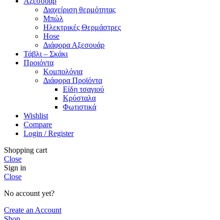
Αξεσουάρ
Διαχείριση θερμότητας
Μπώλ
Ηλεκτρικές Θερμάστρες
Hose
Διάφορα Αξεσουάρ
Τάβλι – Σκάκι
Προιόντα
Κομπολόγια
Διάφορα Προϊόντα
Είδη τσαγιού
Κρύσταλα
Φωτιστικά
Wishlist
Compare
Login / Register
Shopping cart
Close
Sign in
Close
No account yet?
Create an Account
Shop