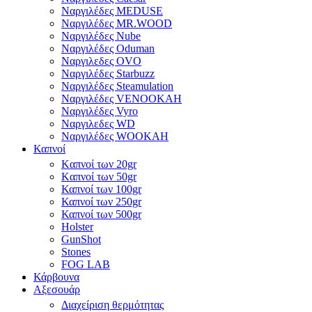
Ναργιλέδες MEDUSE
Ναργιλέδες MR.WOOD
Ναργιλέδες Nube
Ναργιλέδες Oduman
Ναργιλεδες OVO
Ναργιλέδες Starbuzz
Ναργιλέδες Steamulation
Ναργιλέδες VENOOKAH
Ναργιλέδες Vyro
Ναργιλεδες WD
Ναργιλέδες WOOKAH
Καπνοί
Kαπνοί των 20gr
Kαπνοί των 50gr
Καπνοί των 100gr
Καπνοί των 250gr
Καπνοί των 500gr
Holster
GunShot
Stones
FOG LAB
Κάρβουνα
Αξεσουάρ
Διαχείριση θερμότητας