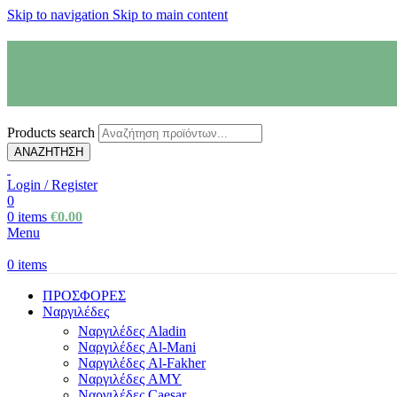
Skip to navigation
Skip to main content
Products search
ΑΝΑΖΗΤΗΣΗ
Login / Register
0
0
items
€
0.00
Menu
0
items
ΠΡΟΣΦΟΡΕΣ
Ναργιλέδες
Ναργιλέδες Aladin
Ναργιλέδες Al-Mani
Ναργιλέδες Al-Fakher
Ναργιλέδες AΜΥ
Ναργιλέδες Caesar