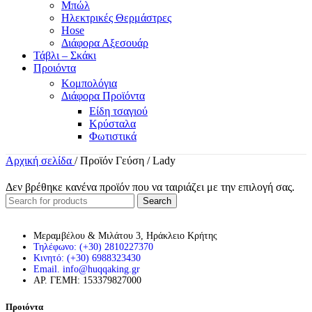
Μπώλ
Ηλεκτρικές Θερμάστρες
Hose
Διάφορα Αξεσουάρ
Τάβλι – Σκάκι
Προιόντα
Κομπολόγια
Διάφορα Προϊόντα
Είδη τσαγιού
Κρύσταλα
Φωτιστικά
Αρχική σελίδα
/
Προϊόν Γεύση
/
Lady
Δεν βρέθηκε κανένα προϊόν που να ταιριάζει με την επιλογή σας.
Search
Μεραμβέλου & Μιλάτου 3, Ηράκλειο Κρήτης
Τηλέφωνο: (+30) 2810227370
Κινητό: (+30) 6988323430
Email. info@huqqaking.gr
ΑΡ. ΓΕΜΗ: 153379827000
Προιόντα