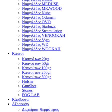
Ναργιλέδες MEDUSE
Ναργιλέδες MR.WOOD
Ναργιλέδες Nube
Ναργιλέδες Oduman
Ναργιλεδες OVO
Ναργιλέδες Starbuzz
Ναργιλέδες Steamulation
Ναργιλέδες VENOOKAH
Ναργιλέδες Vyro
Ναργιλεδες WD
Ναργιλέδες WOOKAH
Καπνοί
Kαπνοί των 20gr
Kαπνοί των 50gr
Καπνοί των 100gr
Καπνοί των 250gr
Καπνοί των 500gr
Holster
GunShot
Stones
FOG LAB
Κάρβουνα
Αξεσουάρ
Διαχείριση θερμότητας