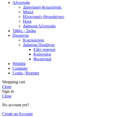
Αξεσουάρ
Διαχείριση θερμότητας
Μπώλ
Ηλεκτρικές Θερμάστρες
Hose
Διάφορα Αξεσουάρ
Τάβλι – Σκάκι
Προιόντα
Κομπολόγια
Διάφορα Προϊόντα
Είδη τσαγιού
Κρύσταλα
Φωτιστικά
Wishlist
Compare
Login / Register
Shopping cart
Close
Sign in
Close
No account yet?
Create an Account