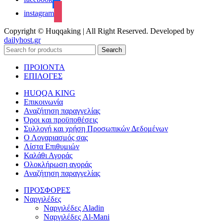
instagram
Copyright © Huqqaking | All Right Reserved. Developed by
dailyhost.gr
Search
ΠΡΟΙΟΝΤΑ
ΕΠΙΛΟΓΕΣ
HUQQA KING
Επικοινωνία
Αναζήτηση παραγγελίας
Όροι και προϋποθέσεις
Συλλογή και χρήση Προσωπικών Δεδομένων
Ο Λογαριασμός σας
Λίστα Επιθυμιών
Καλάθι Αγοράς
Ολοκλήρωση αγοράς
Αναζήτηση παραγγελίας
ΠΡΟΣΦΟΡΕΣ
Ναργιλέδες
Ναργιλέδες Aladin
Ναργιλέδες Al-Mani