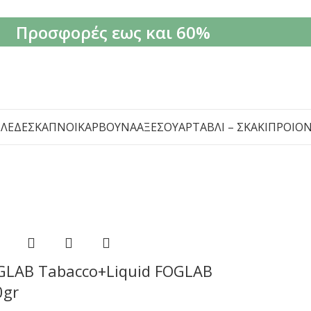
Προσφορές εως και 60%
ΙΛΈΔΕΣ
ΚΑΠΝΟΊ
ΚΆΡΒΟΥΝΑ
ΑΞΕΣΟΥΆΡ
ΤΆΒΛΙ – ΣΚΆΚΙ
ΠΡΟΙΌ
GLAB Tabacco+Liquid FOGLAB
0gr