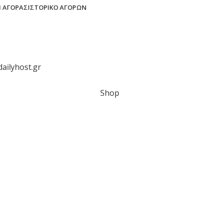
 ΑΓΟΡΆΣ
ΙΣΤΟΡΙΚΌ ΑΓΟΡΏΝ
dailyhost.gr
Shop
Wishlist
Cart
My account
Είστε άνω των 18 ετών;
ει να είστε 18+ ετών για να έχετε πρόσβαση στην ιστοσελ
Access forbidden