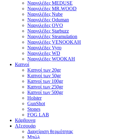
Ναργιλέδες MEDUSE
Ναργιλέδες MR.WOOD
Ναργιλέδες Nube
Ναργιλέδες Oduman
Ναργιλεδες OVO
Ναργιλέδες Starbuzz
Ναργιλέδες Steamulation
Ναργιλέδες VENOOKAH
Ναργιλέδες Vyro
Ναργιλεδες WD
Ναργιλέδες WOOKAH
Καπνοί
Kαπνοί των 20gr
Kαπνοί των 50gr
Καπνοί των 100gr
Καπνοί των 250gr
Καπνοί των 500gr
Holster
GunShot
Stones
FOG LAB
Κάρβουνα
Αξεσουάρ
Διαχείριση θερμότητας
Μπώλ