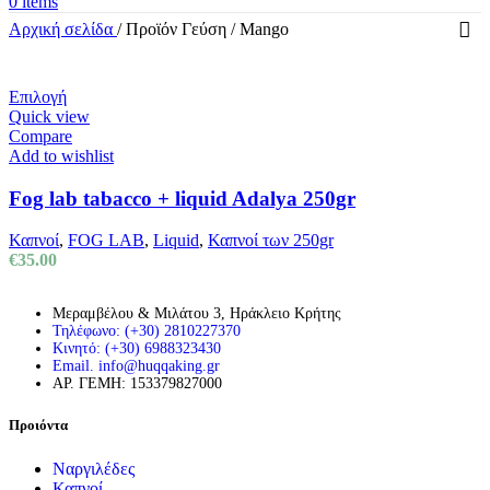
0
items
Αρχική σελίδα
/
Προϊόν Γεύση
/
Mango
Αυτό
Επιλογή
το
Quick view
προϊόν
Compare
έχει
Add to wishlist
πολλαπλές
παραλλαγές.
Fog lab tabacco + liquid Adalya 250gr
Οι
επιλογές
Καπνοί
,
FOG LAB
,
Liquid
,
Καπνοί των 250gr
μπορούν
€
35.00
να
επιλεγούν
στη
Μεραμβέλου & Μιλάτου 3, Ηράκλειο Κρήτης
σελίδα
Τηλέφωνο: (+30) 2810227370
Κινητό: (+30) 6988323430
του
Email. info@huqqaking.gr
προϊόντος
ΑΡ. ΓΕΜΗ: 153379827000
Προιόντα
Ναργιλέδες
Καπνοί