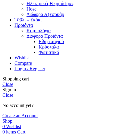
Ηλεκτρικές Θερμάστρες
Hose
Διάφορα Αξεσουάρ
Τάβλι – Σκάκι
Προιόντα
Κομπολόγια
Διάφορα Προϊόντα
Είδη τσαγιού
Κρύσταλα
Φωτιστικά
Wishlist
Compare
Login / Register
Shopping cart
Close
Sign in
Close
No account yet?
Create an Account
Shop
0
Wishlist
0
items
Cart