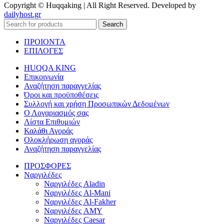
Copyright © Huqqaking | All Right Reserved. Developed by
dailyhost.gr
Search
ΠΡΟΙΟΝΤΑ
ΕΠΙΛΟΓΕΣ
HUQQA KING
Επικοινωνία
Αναζήτηση παραγγελίας
Όροι και προϋποθέσεις
Συλλογή και χρήση Προσωπικών Δεδομένων
Ο Λογαριασμός σας
Λίστα Επιθυμιών
Καλάθι Αγοράς
Ολοκλήρωση αγοράς
Αναζήτηση παραγγελίας
ΠΡΟΣΦΟΡΕΣ
Ναργιλέδες
Ναργιλέδες Aladin
Ναργιλέδες Al-Mani
Ναργιλέδες Al-Fakher
Ναργιλέδες AΜΥ
Ναργιλέδες Caesar