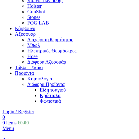
Καπνοί των 500gr
Holster
GunShot
Stones
FOG LAB
Κάρβουνα
Αξεσουάρ
Διαχείριση θερμότητας
Μπώλ
Ηλεκτρικές Θερμάστρες
Hose
Διάφορα Αξεσουάρ
Τάβλι – Σκάκι
Προιόντα
Κομπολόγια
Διάφορα Προϊόντα
Είδη τσαγιού
Κρύσταλα
Φωτιστικά
Login / Register
0
0
items
€
0.00
Menu