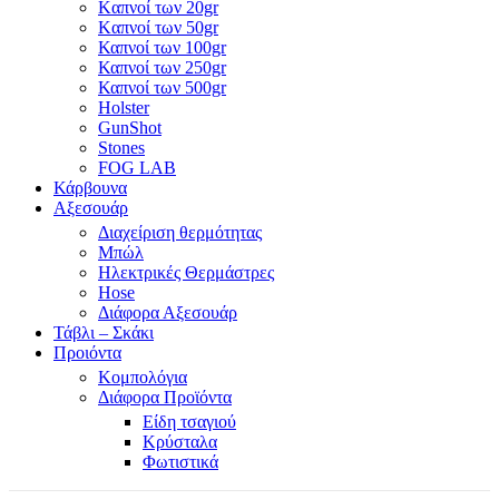
Kαπνοί των 20gr
Kαπνοί των 50gr
Καπνοί των 100gr
Καπνοί των 250gr
Καπνοί των 500gr
Holster
GunShot
Stones
FOG LAB
Κάρβουνα
Αξεσουάρ
Διαχείριση θερμότητας
Μπώλ
Ηλεκτρικές Θερμάστρες
Hose
Διάφορα Αξεσουάρ
Τάβλι – Σκάκι
Προιόντα
Κομπολόγια
Διάφορα Προϊόντα
Είδη τσαγιού
Κρύσταλα
Φωτιστικά