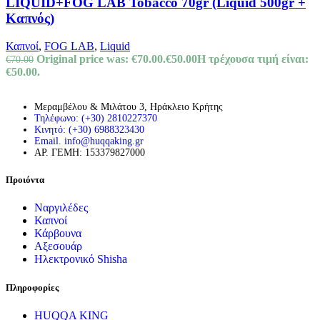
LIQUID+FOG LAB Tobacco 70gr (Liquid 500gr +
Καπνός)
Καπνοί
,
FOG LAB
,
Liquid
Original price was: €70.00.
€
50.00
Η τρέχουσα τιμή είναι:
€
70.00
€50.00.
Μεραμβέλου & Μιλάτου 3, Ηράκλειο Κρήτης
Τηλέφωνο: (+30) 2810227370
Κινητό: (+30) 6988323430
Email. info@huqqaking.gr
ΑΡ. ΓΕΜΗ: 153379827000
Προιόντα
Ναργιλέδες
Καπνοί
Κάρβουνα
Αξεσουάρ
Ηλεκτρονικό Shisha
Πληροφορίες
HUQQA KING