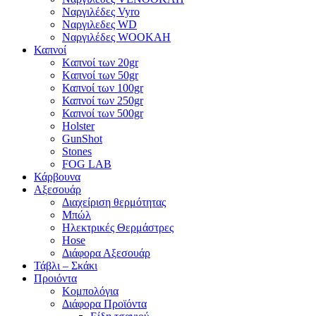
Ναργιλέδες Vyro
Ναργιλεδες WD
Ναργιλέδες WOOKAH
Καπνοί
Kαπνοί των 20gr
Kαπνοί των 50gr
Καπνοί των 100gr
Καπνοί των 250gr
Καπνοί των 500gr
Holster
GunShot
Stones
FOG LAB
Κάρβουνα
Αξεσουάρ
Διαχείριση θερμότητας
Μπώλ
Ηλεκτρικές Θερμάστρες
Hose
Διάφορα Αξεσουάρ
Τάβλι – Σκάκι
Προιόντα
Κομπολόγια
Διάφορα Προϊόντα