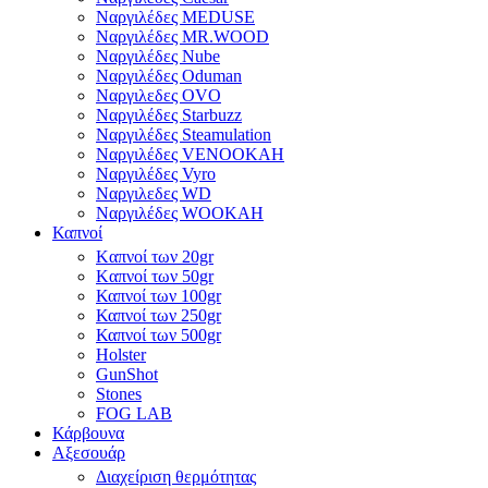
Ναργιλέδες MEDUSE
Ναργιλέδες MR.WOOD
Ναργιλέδες Nube
Ναργιλέδες Oduman
Ναργιλεδες OVO
Ναργιλέδες Starbuzz
Ναργιλέδες Steamulation
Ναργιλέδες VENOOKAH
Ναργιλέδες Vyro
Ναργιλεδες WD
Ναργιλέδες WOOKAH
Καπνοί
Kαπνοί των 20gr
Kαπνοί των 50gr
Καπνοί των 100gr
Καπνοί των 250gr
Καπνοί των 500gr
Holster
GunShot
Stones
FOG LAB
Κάρβουνα
Αξεσουάρ
Διαχείριση θερμότητας