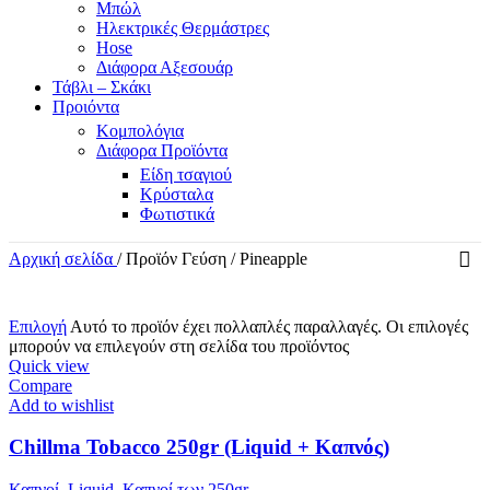
Μπώλ
Ηλεκτρικές Θερμάστρες
Hose
Διάφορα Αξεσουάρ
Τάβλι – Σκάκι
Προιόντα
Κομπολόγια
Διάφορα Προϊόντα
Είδη τσαγιού
Κρύσταλα
Φωτιστικά
Αρχική σελίδα
/
Προϊόν Γεύση
/
Pineapple
Επιλογή
Αυτό το προϊόν έχει πολλαπλές παραλλαγές. Οι επιλογές
μπορούν να επιλεγούν στη σελίδα του προϊόντος
Quick view
Compare
Add to wishlist
Chillma Tobacco 250gr (Liquid + Καπνός)
Καπνοί
,
Liquid
,
Καπνοί των 250gr