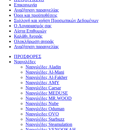
Επικοινωνία
Αναζήτηση παραγγελίας
Όροι και προϋποθέσεις
Συλλογή και χρήση Προσωπικών Δεδομένων
Ο Λογαριασμός σας
Λίστα Επιθυμιών
Καλάθι Αγοράς
Ολοκλήρωση αγοράς
Αναζήτηση παραγγελίας
ΠΡΟΣΦΟΡΕΣ
Ναργιλέδες
Ναργιλέδες Aladin
Ναργιλέδες Al-Mani
Ναργιλέδες Al-Fakher
Ναργιλέδες AΜΥ
Ναργιλέδες Caesar
Ναργιλέδες MEDUSE
Ναργιλέδες MR.WOOD
Ναργιλέδες Nube
Ναργιλέδες Oduman
Ναργιλεδες OVO
Ναργιλέδες Starbuzz
Ναργιλέδες Steamulation
Ναργιλέδες VENOOKAH