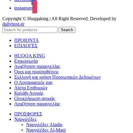
instagram
Copyright © Huqqaking | All Right Reserved. Developed by
dailyhost.gr
Search
ΠΡΟΙΟΝΤΑ
ΕΠΙΛΟΓΕΣ
HUQQA KING
Επικοινωνία
Αναζήτηση παραγγελίας
Όροι και προϋποθέσεις
Συλλογή και χρήση Προσωπικών Δεδομένων
Ο Λογαριασμός σας
Λίστα Επιθυμιών
Καλάθι Αγοράς
Ολοκλήρωση αγοράς
Αναζήτηση παραγγελίας
ΠΡΟΣΦΟΡΕΣ
Ναργιλέδες
Ναργιλέδες Aladin
Ναργιλέδες Al-Mani