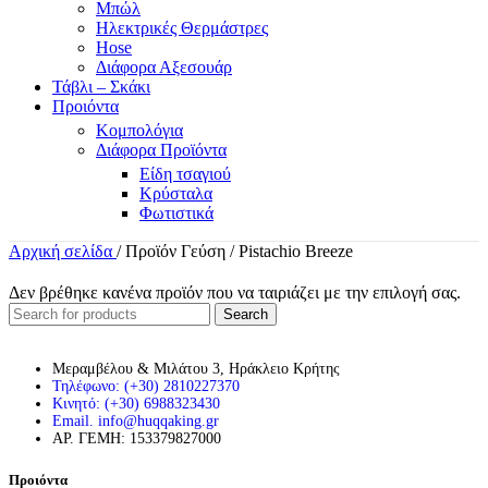
Μπώλ
Ηλεκτρικές Θερμάστρες
Hose
Διάφορα Αξεσουάρ
Τάβλι – Σκάκι
Προιόντα
Κομπολόγια
Διάφορα Προϊόντα
Είδη τσαγιού
Κρύσταλα
Φωτιστικά
Αρχική σελίδα
/
Προϊόν Γεύση
/
Pistachio Breeze
Δεν βρέθηκε κανένα προϊόν που να ταιριάζει με την επιλογή σας.
Search
Μεραμβέλου & Μιλάτου 3, Ηράκλειο Κρήτης
Τηλέφωνο: (+30) 2810227370
Κινητό: (+30) 6988323430
Email. info@huqqaking.gr
ΑΡ. ΓΕΜΗ: 153379827000
Προιόντα