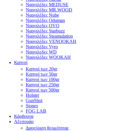
Ναργιλέδες MEDUSE
Ναργιλέδες MR.WOOD
Ναργιλέδες Nube
Ναργιλέδες Oduman
Ναργιλεδες OVO
Ναργιλέδες Starbuzz
Ναργιλέδες Steamulation
Ναργιλέδες VENOOKAH
Ναργιλέδες Vyro
Ναργιλεδες WD
Ναργιλέδες WOOKAH
Καπνοί
Kαπνοί των 20gr
Kαπνοί των 50gr
Καπνοί των 100gr
Καπνοί των 250gr
Καπνοί των 500gr
Holster
GunShot
Stones
FOG LAB
Κάρβουνα
Αξεσουάρ
Διαχείριση θερμότητας