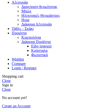
Αξεσουάρ
Διαχείριση θερμότητας
Μπώλ
Ηλεκτρικές Θερμάστρες
Hose
Διάφορα Αξεσουάρ
Τάβλι – Σκάκι
Προιόντα
Κομπολόγια
Διάφορα Προϊόντα
Είδη τσαγιού
Κρύσταλα
Φωτιστικά
Wishlist
Compare
Login / Register
Shopping cart
Close
Sign in
Close
No account yet?
Create an Account