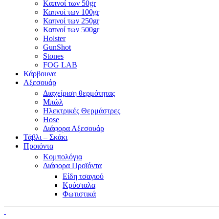
Kαπνοί των 50gr
Καπνοί των 100gr
Καπνοί των 250gr
Καπνοί των 500gr
Holster
GunShot
Stones
FOG LAB
Κάρβουνα
Αξεσουάρ
Διαχείριση θερμότητας
Μπώλ
Ηλεκτρικές Θερμάστρες
Hose
Διάφορα Αξεσουάρ
Τάβλι – Σκάκι
Προιόντα
Κομπολόγια
Διάφορα Προϊόντα
Είδη τσαγιού
Κρύσταλα
Φωτιστικά