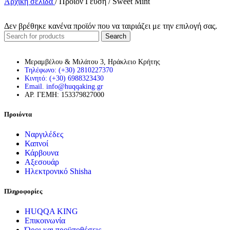
Αρχική σελίδα
/
Προϊόν Γεύση
/
Sweet Mint
Δεν βρέθηκε κανένα προϊόν που να ταιριάζει με την επιλογή σας.
Search
Μεραμβέλου & Μιλάτου 3, Ηράκλειο Κρήτης
Τηλέφωνο: (+30) 2810227370
Κινητό: (+30) 6988323430
Email. info@huqqaking.gr
ΑΡ. ΓΕΜΗ: 153379827000
Προιόντα
Ναργιλέδες
Καπνοί
Κάρβουνα
Αξεσουάρ
Ηλεκτρονικό Shisha
Πληροφορίες
HUQQA KING
Επικοινωνία
Όροι και προϋποθέσεις