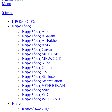
Menu
0
items
ΠΡΟΣΦΟΡΕΣ
Ναργιλέδες
Ναργιλέδες Aladin
Ναργιλέδες Al-Mani
Ναργιλέδες Al-Fakher
Ναργιλέδες AΜΥ
Ναργιλέδες Caesar
Ναργιλέδες MEDUSE
Ναργιλέδες MR.WOOD
Ναργιλέδες Nube
Ναργιλέδες Oduman
Ναργιλεδες OVO
Ναργιλέδες Starbuzz
Ναργιλέδες Steamulation
Ναργιλέδες VENOOKAH
Ναργιλέδες Vyro
Ναργιλεδες WD
Ναργιλέδες WOOKAH
Καπνοί
Kαπνοί των 20gr