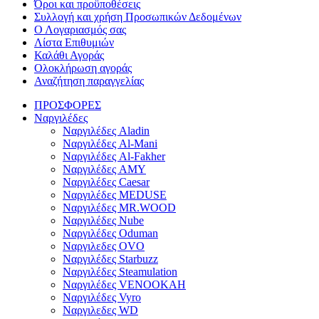
Όροι και προϋποθέσεις
Συλλογή και χρήση Προσωπικών Δεδομένων
Ο Λογαριασμός σας
Λίστα Επιθυμιών
Καλάθι Αγοράς
Ολοκλήρωση αγοράς
Αναζήτηση παραγγελίας
ΠΡΟΣΦΟΡΕΣ
Ναργιλέδες
Ναργιλέδες Aladin
Ναργιλέδες Al-Mani
Ναργιλέδες Al-Fakher
Ναργιλέδες AΜΥ
Ναργιλέδες Caesar
Ναργιλέδες MEDUSE
Ναργιλέδες MR.WOOD
Ναργιλέδες Nube
Ναργιλέδες Oduman
Ναργιλεδες OVO
Ναργιλέδες Starbuzz
Ναργιλέδες Steamulation
Ναργιλέδες VENOOKAH
Ναργιλέδες Vyro
Ναργιλεδες WD