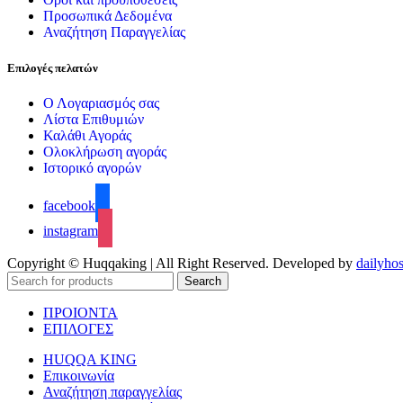
Προσωπικά Δεδομένα
Αναζήτηση Παραγγελίας
Επιλογές πελατών
Ο Λογαριασμός σας
Λίστα Επιθυμιών
Καλάθι Αγοράς
Ολοκλήρωση αγοράς
Ιστορικό αγορών
facebook
instagram
Copyright © Huqqaking | All Right Reserved. Developed by
dailyhos
Search
ΠΡΟΙΟΝΤΑ
ΕΠΙΛΟΓΕΣ
HUQQA KING
Επικοινωνία
Αναζήτηση παραγγελίας