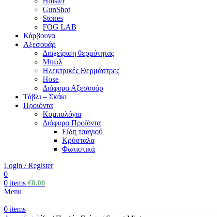
Holster
GunShot
Stones
FOG LAB
Κάρβουνα
Αξεσουάρ
Διαχείριση θερμότητας
Μπώλ
Ηλεκτρικές Θερμάστρες
Hose
Διάφορα Αξεσουάρ
Τάβλι – Σκάκι
Προιόντα
Κομπολόγια
Διάφορα Προϊόντα
Είδη τσαγιού
Κρύσταλα
Φωτιστικά
Login / Register
0
0
items
€
0.00
Menu
0
items