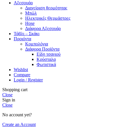
Αξεσουάρ
Διαχείριση θερμότητας
Μπώλ
Ηλεκτρικές Θερμάστρες
Hose
Διάφορα Αξεσουάρ
Τάβλι – Σκάκι
Προιόντα
Κομπολόγια
Διάφορα Προϊόντα
Είδη τσαγιού
Κρύσταλα
Φωτιστικά
Wishlist
Compare
Login / Register
Shopping cart
Close
Sign in
Close
No account yet?
Create an Account