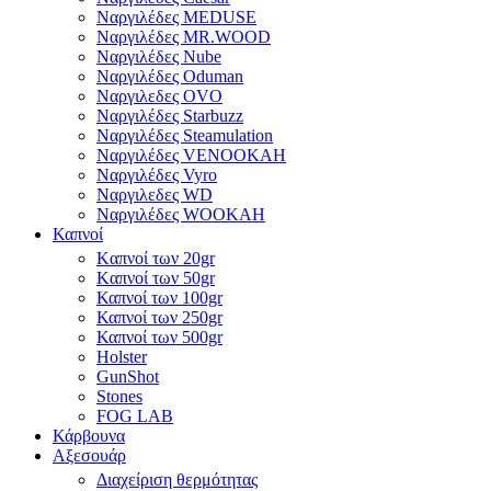
Ναργιλέδες MEDUSE
Ναργιλέδες MR.WOOD
Ναργιλέδες Nube
Ναργιλέδες Oduman
Ναργιλεδες OVO
Ναργιλέδες Starbuzz
Ναργιλέδες Steamulation
Ναργιλέδες VENOOKAH
Ναργιλέδες Vyro
Ναργιλεδες WD
Ναργιλέδες WOOKAH
Καπνοί
Kαπνοί των 20gr
Kαπνοί των 50gr
Καπνοί των 100gr
Καπνοί των 250gr
Καπνοί των 500gr
Holster
GunShot
Stones
FOG LAB
Κάρβουνα
Αξεσουάρ
Διαχείριση θερμότητας