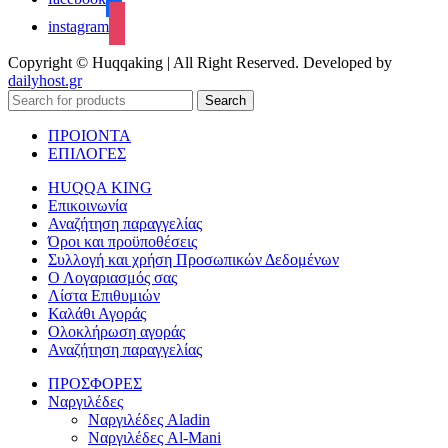
instagram
Copyright © Huqqaking | All Right Reserved. Developed by
dailyhost.gr
Search
ΠΡΟΙΟΝΤΑ
ΕΠΙΛΟΓΕΣ
HUQQA KING
Επικοινωνία
Αναζήτηση παραγγελίας
Όροι και προϋποθέσεις
Συλλογή και χρήση Προσωπικών Δεδομένων
Ο Λογαριασμός σας
Λίστα Επιθυμιών
Καλάθι Αγοράς
Ολοκλήρωση αγοράς
Αναζήτηση παραγγελίας
ΠΡΟΣΦΟΡΕΣ
Ναργιλέδες
Ναργιλέδες Aladin
Ναργιλέδες Al-Mani