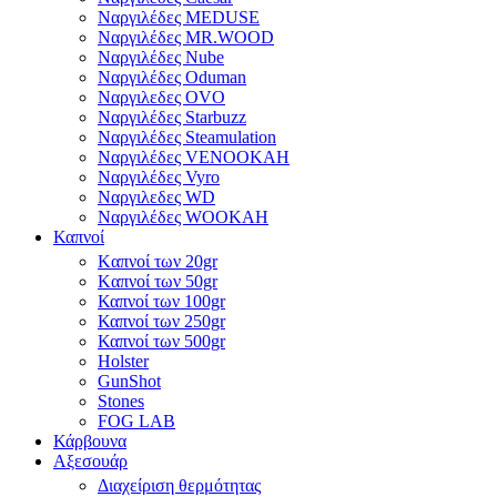
Ναργιλέδες MEDUSE
Ναργιλέδες MR.WOOD
Ναργιλέδες Nube
Ναργιλέδες Oduman
Ναργιλεδες OVO
Ναργιλέδες Starbuzz
Ναργιλέδες Steamulation
Ναργιλέδες VENOOKAH
Ναργιλέδες Vyro
Ναργιλεδες WD
Ναργιλέδες WOOKAH
Καπνοί
Kαπνοί των 20gr
Kαπνοί των 50gr
Καπνοί των 100gr
Καπνοί των 250gr
Καπνοί των 500gr
Holster
GunShot
Stones
FOG LAB
Κάρβουνα
Αξεσουάρ
Διαχείριση θερμότητας