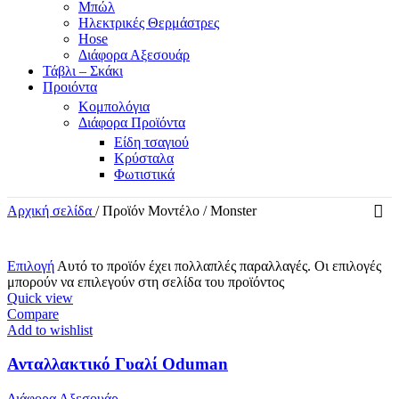
Μπώλ
Ηλεκτρικές Θερμάστρες
Hose
Διάφορα Αξεσουάρ
Τάβλι – Σκάκι
Προιόντα
Κομπολόγια
Διάφορα Προϊόντα
Είδη τσαγιού
Κρύσταλα
Φωτιστικά
Αρχική σελίδα
/
Προϊόν Μοντέλο
/
Monster
Επιλογή
Αυτό το προϊόν έχει πολλαπλές παραλλαγές. Οι επιλογές
μπορούν να επιλεγούν στη σελίδα του προϊόντος
Quick view
Compare
Add to wishlist
Ανταλλακτικό Γυαλί Oduman
Διάφορα Αξεσουάρ