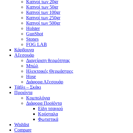
Kαπνοί των 20gr
Kαπνοί των 50gr
Καπνοί των 100gr
Καπνοί των 250gr
Καπνοί των 500gr
Holster
GunShot
Stones
FOG LAB
Κάρβουνα
Αξεσουάρ
Διαχείριση θερμότητας
Μπώλ
Ηλεκτρικές Θερμάστρες
Hose
Διάφορα Αξεσουάρ
Τάβλι – Σκάκι
Προιόντα
Κομπολόγια
Διάφορα Προϊόντα
Είδη τσαγιού
Κρύσταλα
Φωτιστικά
Wishlist
Compare