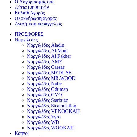
Ο Λογαριασμός σας
Λίστα Επιθυμιών
Καλάθι Αγοράς
Ολοκλήρωση αγοράς
Αναζήτηση παραγγελίας
ΠΡΟΣΦΟΡΕΣ
Ναργιλέδες
Ναργιλέδες Aladin
Ναργιλέδες Al-Mani
Ναργιλέδες Al-Fakher
Ναργιλέδες AΜΥ
Ναργιλέδες Caesar
Ναργιλέδες MEDUSE
Ναργιλέδες MR.WOOD
Ναργιλέδες Nube
Ναργιλέδες Oduman
Ναργιλεδες OVO
Ναργιλέδες Starbuzz
Ναργιλέδες Steamulation
Ναργιλέδες VENOOKAH
Ναργιλέδες Vyro
Ναργιλεδες WD
Ναργιλέδες WOOKAH
Καπνοί