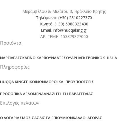
Μεραμβέλου & Μιλάτου 3, Ηράκλειο Κρήτης
Τηλέφωνο: (+30) 2810227370
Κινητό: (+30) 6988323430
Email. info@huqqaking.gr
ΑΡ. ΓΕΜΗ: 153379827000
Προιόντα
ΝΑΡΓΙΛΈΔΕΣ
ΚΑΠΝΟΊ
ΚΆΡΒΟΥΝΑ
ΑΞΕΣΟΥΆΡ
ΗΛΕΚΤΡΟΝΙΚΌ SHISHA
Πληροφορίες
HUQQA KING
ΕΠΙΚΟΙΝΩΝΊΑ
ΌΡΟΙ ΚΑΙ ΠΡΟΫΠΟΘΈΣΕΙΣ
ΠΡΟΣΩΠΙΚΆ ΔΕΔΟΜΈΝΑ
ΑΝΑΖΉΤΗΣΗ ΠΑΡΑΓΓΕΛΊΑΣ
Επιλογές πελατών
Ο ΛΟΓΑΡΙΑΣΜΌΣ ΣΑΣ
ΛΊΣΤΑ ΕΠΙΘΥΜΙΏΝ
ΚΑΛΆΘΙ ΑΓΟΡΆΣ