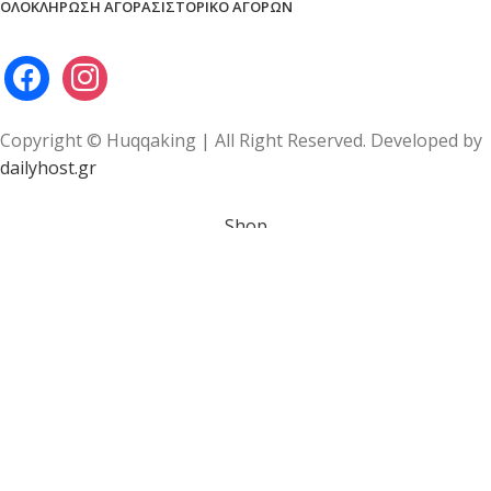
ΟΛΟΚΛΉΡΩΣΗ ΑΓΟΡΆΣ
ΙΣΤΟΡΙΚΌ ΑΓΟΡΏΝ
Copyright © Huqqaking | All Right Reserved. Developed by
dailyhost.gr
Shop
Wishlist
Cart
My account
Είστε άνω των 18 ετών;
Θα πρέπει να είστε 18+ ετών για να έχετε πρόσβαση στην
ιστοσελίδα μας!