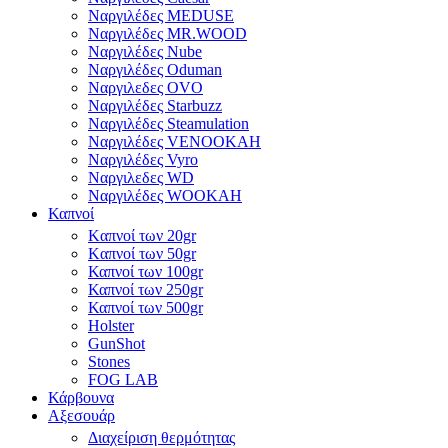
Ναργιλέδες MEDUSE
Ναργιλέδες MR.WOOD
Ναργιλέδες Nube
Ναργιλέδες Oduman
Ναργιλεδες OVO
Ναργιλέδες Starbuzz
Ναργιλέδες Steamulation
Ναργιλέδες VENOOKAH
Ναργιλέδες Vyro
Ναργιλεδες WD
Ναργιλέδες WOOKAH
Καπνοί
Kαπνοί των 20gr
Kαπνοί των 50gr
Καπνοί των 100gr
Καπνοί των 250gr
Καπνοί των 500gr
Holster
GunShot
Stones
FOG LAB
Κάρβουνα
Αξεσουάρ
Διαχείριση θερμότητας