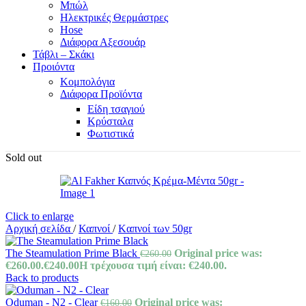
Μπώλ
Ηλεκτρικές Θερμάστρες
Hose
Διάφορα Αξεσουάρ
Τάβλι – Σκάκι
Προιόντα
Κομπολόγια
Διάφορα Προϊόντα
Είδη τσαγιού
Κρύσταλα
Φωτιστικά
Sold out
Click to enlarge
Αρχική σελίδα
/
Καπνοί
/
Kαπνοί των 50gr
The Steamulation Prime Black
Original price was:
€
260.00
€260.00.
€
240.00
Η τρέχουσα τιμή είναι: €240.00.
Back to products
Oduman - N2 - Clear
Original price was:
€
160.00