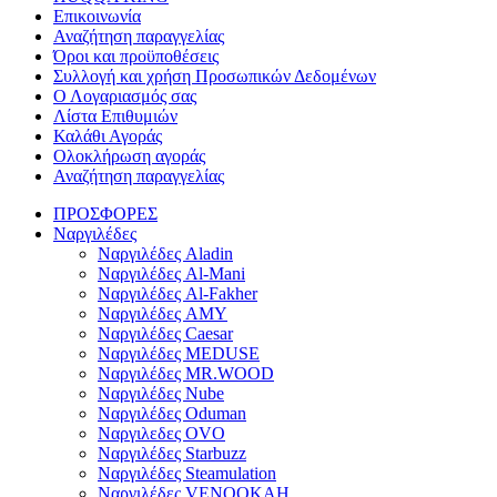
Επικοινωνία
Αναζήτηση παραγγελίας
Όροι και προϋποθέσεις
Συλλογή και χρήση Προσωπικών Δεδομένων
Ο Λογαριασμός σας
Λίστα Επιθυμιών
Καλάθι Αγοράς
Ολοκλήρωση αγοράς
Αναζήτηση παραγγελίας
ΠΡΟΣΦΟΡΕΣ
Ναργιλέδες
Ναργιλέδες Aladin
Ναργιλέδες Al-Mani
Ναργιλέδες Al-Fakher
Ναργιλέδες AΜΥ
Ναργιλέδες Caesar
Ναργιλέδες MEDUSE
Ναργιλέδες MR.WOOD
Ναργιλέδες Nube
Ναργιλέδες Oduman
Ναργιλεδες OVO
Ναργιλέδες Starbuzz
Ναργιλέδες Steamulation
Ναργιλέδες VENOOKAH