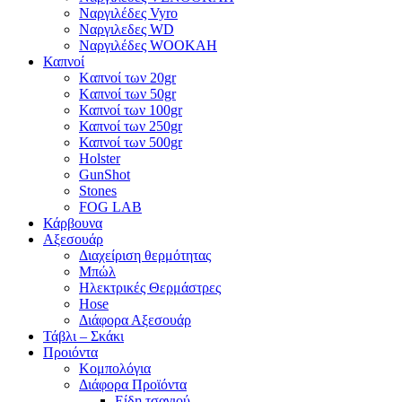
Ναργιλέδες Vyro
Ναργιλεδες WD
Ναργιλέδες WOOKAH
Καπνοί
Kαπνοί των 20gr
Kαπνοί των 50gr
Καπνοί των 100gr
Καπνοί των 250gr
Καπνοί των 500gr
Holster
GunShot
Stones
FOG LAB
Κάρβουνα
Αξεσουάρ
Διαχείριση θερμότητας
Μπώλ
Ηλεκτρικές Θερμάστρες
Hose
Διάφορα Αξεσουάρ
Τάβλι – Σκάκι
Προιόντα
Κομπολόγια
Διάφορα Προϊόντα
Είδη τσαγιού