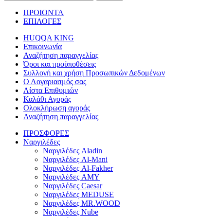
ΠΡΟΙΟΝΤΑ
ΕΠΙΛΟΓΕΣ
HUQQA KING
Επικοινωνία
Αναζήτηση παραγγελίας
Όροι και προϋποθέσεις
Συλλογή και χρήση Προσωπικών Δεδομένων
Ο Λογαριασμός σας
Λίστα Επιθυμιών
Καλάθι Αγοράς
Ολοκλήρωση αγοράς
Αναζήτηση παραγγελίας
ΠΡΟΣΦΟΡΕΣ
Ναργιλέδες
Ναργιλέδες Aladin
Ναργιλέδες Al-Mani
Ναργιλέδες Al-Fakher
Ναργιλέδες AΜΥ
Ναργιλέδες Caesar
Ναργιλέδες MEDUSE
Ναργιλέδες MR.WOOD
Ναργιλέδες Nube