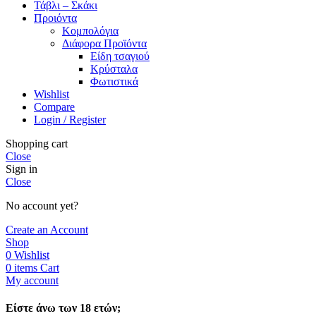
Τάβλι – Σκάκι
Προιόντα
Κομπολόγια
Διάφορα Προϊόντα
Είδη τσαγιού
Κρύσταλα
Φωτιστικά
Wishlist
Compare
Login / Register
Shopping cart
Close
Sign in
Close
No account yet?
Create an Account
Shop
0
Wishlist
0
items
Cart
My account
Είστε άνω των 18 ετών;