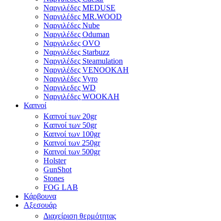
Ναργιλέδες MEDUSE
Ναργιλέδες MR.WOOD
Ναργιλέδες Nube
Ναργιλέδες Oduman
Ναργιλεδες OVO
Ναργιλέδες Starbuzz
Ναργιλέδες Steamulation
Ναργιλέδες VENOOKAH
Ναργιλέδες Vyro
Ναργιλεδες WD
Ναργιλέδες WOOKAH
Καπνοί
Kαπνοί των 20gr
Kαπνοί των 50gr
Καπνοί των 100gr
Καπνοί των 250gr
Καπνοί των 500gr
Holster
GunShot
Stones
FOG LAB
Κάρβουνα
Αξεσουάρ
Διαχείριση θερμότητας