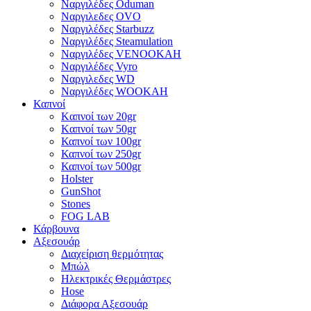
Ναργιλέδες Oduman
Ναργιλεδες OVO
Ναργιλέδες Starbuzz
Ναργιλέδες Steamulation
Ναργιλέδες VENOOKAH
Ναργιλέδες Vyro
Ναργιλεδες WD
Ναργιλέδες WOOKAH
Καπνοί
Kαπνοί των 20gr
Kαπνοί των 50gr
Καπνοί των 100gr
Καπνοί των 250gr
Καπνοί των 500gr
Holster
GunShot
Stones
FOG LAB
Κάρβουνα
Αξεσουάρ
Διαχείριση θερμότητας
Μπώλ
Ηλεκτρικές Θερμάστρες
Hose
Διάφορα Αξεσουάρ