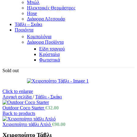
Μπώλ
Ηλεκτρικές Θερμάστρες
Hose
Διάφορα Αξεσουάρ
Τάβλι – Σκάκι
Προιόντα
Κομπολόγια
Διάφορα Προϊόντα
Είδη τσαγιού
Κρύσταλα
Φωτιστικά
Sold out
Click to enlarge
Αρχική σελίδα
/
Τάβλι - Σκάκι
Outdoor Coco Starter
€
32.00
Back to products
Χειροποίητο τάβλι Απλό
€
90.00
Χειροποίητο Τάβλι