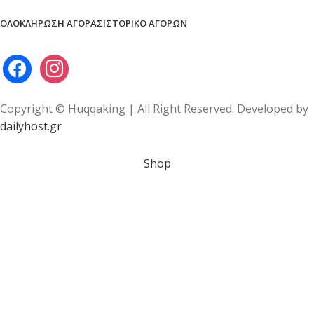
ΟΛΟΚΛΉΡΩΣΗ ΑΓΟΡΆΣ
ΙΣΤΟΡΙΚΌ ΑΓΟΡΏΝ
Copyright © Huqqaking | All Right Reserved. Developed by
dailyhost.gr
Shop
Wishlist
Cart
My account
Είστε άνω των 18 ετών;
Θα πρέπει να είστε 18+ ετών για να έχετε πρόσβαση στην