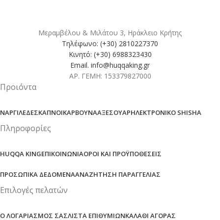
Μεραμβέλου & Μιλάτου 3, Ηράκλειο Κρήτης
Τηλέφωνο: (+30) 2810227370
Κινητό: (+30) 6988323430
Email. info@huqqaking.gr
ΑΡ. ΓΕΜΗ: 153379827000
Προιόντα
ΝΑΡΓΙΛΈΔΕΣ
ΚΑΠΝΟΊ
ΚΆΡΒΟΥΝΑ
ΑΞΕΣΟΥΆΡ
ΗΛΕΚΤΡΟΝΙΚΌ SHISHA
Πληροφορίες
HUQQA KING
ΕΠΙΚΟΙΝΩΝΊΑ
ΌΡΟΙ ΚΑΙ ΠΡΟΫΠΟΘΈΣΕΙΣ
ΠΡΟΣΩΠΙΚΆ ΔΕΔΟΜΈΝΑ
ΑΝΑΖΉΤΗΣΗ ΠΑΡΑΓΓΕΛΊΑΣ
Επιλογές πελατών
Ο ΛΟΓΑΡΙΑΣΜΌΣ ΣΑΣ
ΛΊΣΤΑ ΕΠΙΘΥΜΙΏΝ
ΚΑΛΆΘΙ ΑΓΟΡΆΣ