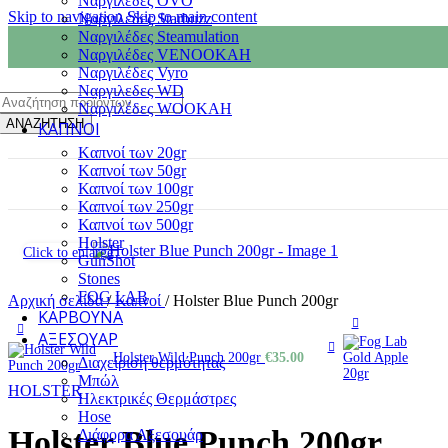
Ναργιλεδες OVO
Skip to navigation
Skip to main content
Ναργιλέδες Starbuzz
Ναργιλέδες Steamulation
Ναργιλέδες VENOOKAH
Ναργιλέδες Vyro
Ναργιλεδες WD
Products
Ναργιλέδες WOOKAH
search
ΑΝΑΖΗΤΗΣΗ
ΚΑΠΝΟΊ
Kαπνοί των 20gr
Kαπνοί των 50gr
Καπνοί των 100gr
Καπνοί των 250gr
Καπνοί των 500gr
Holster
Click to enlarge
GunShot
Stones
FOG LAB
Αρχική σελίδα
/
Καπνοί
/
Holster Blue Punch 200gr
ΚΆΡΒΟΥΝΑ
ΑΞΕΣΟΥΆΡ
Holster Wild Punch 200gr
€
35.00
Διαχείριση θερμότητας
Μπώλ
HOLSTER
Ηλεκτρικές Θερμάστρες
Hose
Holster Blue Punch 200gr
Διάφορα Αξεσουάρ