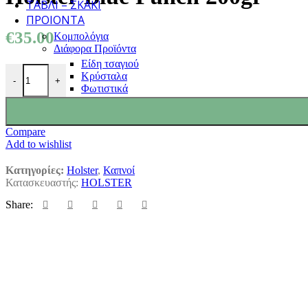
ΤΆΒΛΙ – ΣΚΆΚΙ
ΠΡΟΙΌΝΤΑ
€
35.00
Κομπολόγια
Διάφορα Προϊόντα
Είδη τσαγιού
Holster Blue Punch 200gr ποσότητα
Κρύσταλα
-
+
Φωτιστικά
Compare
Add to wishlist
Κατηγορίες:
Holster
,
Καπνοί
Κατασκευαστής:
HOLSTER
Share: