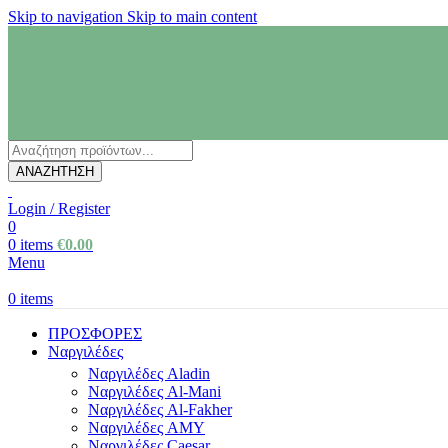
Skip to navigation
Skip to main content
Products
search
ΑΝΑΖΗΤΗΣΗ
Login / Register
0
0
items
€
0.00
Menu
0
items
ΠΡΟΣΦΟΡΕΣ
Ναργιλέδες
Ναργιλέδες Aladin
Ναργιλέδες Al-Mani
Ναργιλέδες Al-Fakher
Ναργιλέδες AΜΥ
Ναργιλέδες Caesar