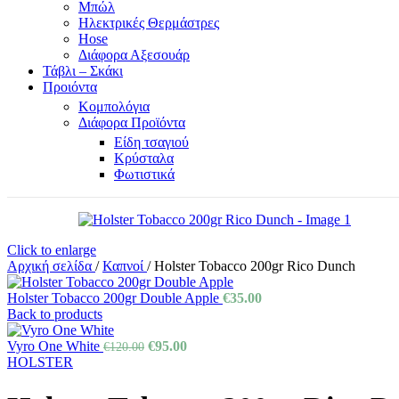
Μπώλ
Ηλεκτρικές Θερμάστρες
Hose
Διάφορα Αξεσουάρ
Τάβλι – Σκάκι
Προιόντα
Κομπολόγια
Διάφορα Προϊόντα
Είδη τσαγιού
Κρύσταλα
Φωτιστικά
Click to enlarge
Αρχική σελίδα
/
Καπνοί
/
Holster Tobacco 200gr Rico Dunch
Holster Tobacco 200gr Double Apple
€
35.00
Back to products
Original
Η
Vyro One White
€
95.00
€
120.00
price
τρέχουσα
HOLSTER
was:
τιμή
€120.00.
είναι: