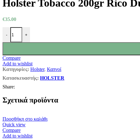
Holster Tobacco 200gr Rico 
€95.00.
€
35.00
Holster Tobacco 200gr Rico Dunch ποσότητα
-
+
Compare
Add to wishlist
Κατηγορίες:
Holster
,
Καπνοί
Κατασκευαστής:
HOLSTER
Share:
Σχετικά προϊόντα
Προσθήκη στο καλάθι
Quick view
Compare
Add to wishlist