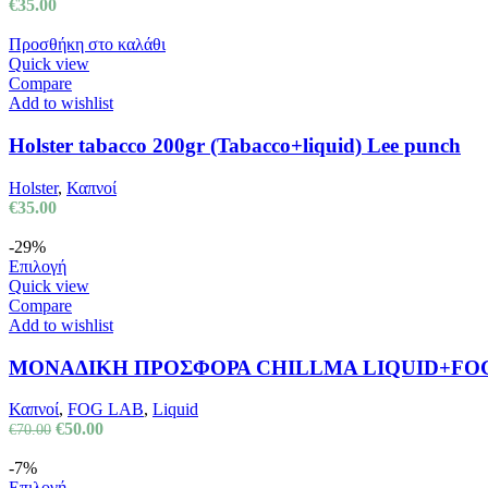
€
35.00
Προσθήκη στο καλάθι
Quick view
Compare
Add to wishlist
Holster tabacco 200gr (Tabacco+liquid) Lee punch
Holster
,
Καπνοί
€
35.00
-29%
Αυτό
Επιλογή
το
Quick view
προϊόν
Compare
έχει
Add to wishlist
πολλαπλές
παραλλαγές.
ΜΟΝΑΔΙΚΗ ΠΡΟΣΦΟΡΑ CHILLMA LIQUID+FOG LAB 
Οι
επιλογές
Καπνοί
,
FOG LAB
,
Liquid
μπορούν
Original
Η
€
50.00
€
70.00
να
price
τρέχουσα
επιλεγούν
was:
τιμή
-7%
στη
€70.00.
Αυτό
είναι:
Επιλογή