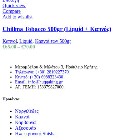
σελίδα
το
€50.00.
Quick view
του
προϊόν
Compare
προϊόντος
έχει
Add to wishlist
πολλαπλές
παραλλαγές.
Chillma Tobacco 500gr (Liquid + Καπνός)
Οι
επιλογές
Καπνοί
,
Liquid
,
Καπνοί των 500gr
μπορούν
Price
€
65.00
–
€
70.00
να
range:
επιλεγούν
€65.00
στη
through
σελίδα
Μεραμβέλου & Μιλάτου 3, Ηράκλειο Κρήτης
€70.00
Τηλέφωνο: (+30) 2810227370
του
Κινητό: (+30) 6988323430
προϊόντος
Email. info@huqqaking.gr
ΑΡ. ΓΕΜΗ: 153379827000
Προιόντα
Ναργιλέδες
Καπνοί
Κάρβουνα
Αξεσουάρ
Ηλεκτρονικό Shisha