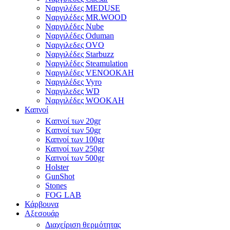
Ναργιλέδες MEDUSE
Ναργιλέδες MR.WOOD
Ναργιλέδες Nube
Ναργιλέδες Oduman
Ναργιλεδες OVO
Ναργιλέδες Starbuzz
Ναργιλέδες Steamulation
Ναργιλέδες VENOOKAH
Ναργιλέδες Vyro
Ναργιλεδες WD
Ναργιλέδες WOOKAH
Καπνοί
Kαπνοί των 20gr
Kαπνοί των 50gr
Καπνοί των 100gr
Καπνοί των 250gr
Καπνοί των 500gr
Holster
GunShot
Stones
FOG LAB
Κάρβουνα
Αξεσουάρ
Διαχείριση θερμότητας