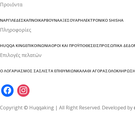
Προιόντα
ΝΑΡΓΙΛΈΔΕΣ
ΚΑΠΝΟΊ
ΚΆΡΒΟΥΝΑ
ΑΞΕΣΟΥΆΡ
ΗΛΕΚΤΡΟΝΙΚΌ SHISHA
Πληροφορίες
HUQQA KING
ΕΠΙΚΟΙΝΩΝΊΑ
ΌΡΟΙ ΚΑΙ ΠΡΟΫΠΟΘΈΣΕΙΣ
ΠΡΟΣΩΠΙΚΆ ΔΕΔΟ
Επιλογές πελατών
Ο ΛΟΓΑΡΙΑΣΜΌΣ ΣΑΣ
ΛΊΣΤΑ ΕΠΙΘΥΜΙΏΝ
ΚΑΛΆΘΙ ΑΓΟΡΆΣ
ΟΛΟΚΛΉΡΩΣΗ
Copyright © Huqqaking | All Right Reserved. Developed by