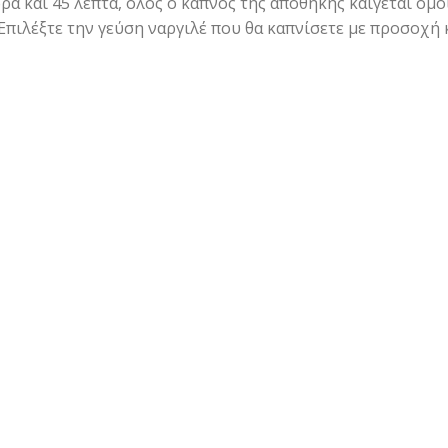
ρα και 45 λεπτά, όλος ο καπνός της αποθήκης καίγεται ομ
Επιλέξτε την γεύση ναργιλέ που θα καπνίσετε με προσοχή 