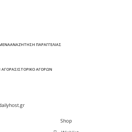
ΜΈΝΑ
ΑΝΑΖΉΤΗΣΗ ΠΑΡΑΓΓΕΛΊΑΣ
 ΑΓΟΡΆΣ
ΙΣΤΟΡΙΚΌ ΑΓΟΡΏΝ
dailyhost.gr
Shop