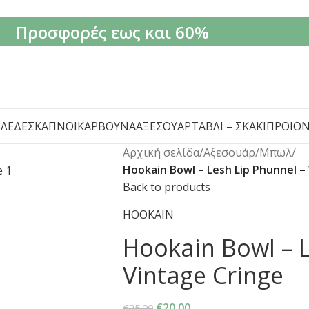
Προσφορές εως και 60%
ΙΛΈΔΕΣ
ΚΑΠΝΟΊ
ΚΆΡΒΟΥΝΑ
ΑΞΕΣΟΥΆΡ
ΤΆΒΛΙ – ΣΚΆΚΙ
ΠΡΟΙΌ
Αρχική σελίδα
/
Αξεσουάρ
/
Μπωλ
/
Hookain Bowl – Lesh Lip Phunnel –
Back to products
HOOKAIN
Hookain Bowl – L
Vintage Cringe
€
20.00
€
25.00