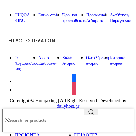
HUQQA
Επικοινωνία
Όροι και
Προσωπικά
Αναζήτηση
KING
προϋποθέσεις
Δεδομένα
Παραγγελίας
ΕΠΙΛΟΓΈΣ ΠΕΛΑΤΏΝ
Ο
Λίστα
Καλάθι
Ολοκλήρωση
Ιστορικό
Λογαριασμός
Επιθυμιών
Αγοράς
αγοράς
αγορών
σας
facebook
instagram
Copyright © Huqqaking | All Right Reserved. Developed by
dailyhost.gr
ΠΡΟΙΟΝΤΑ
ΕΠΙΛΟΓΕΣ