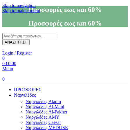
Skip to navigation
Προσφορές εως και 60%
Skip to main content
Προσφορές εως και 60%
Products
search
ΑΝΑΖΗΤΗΣΗ
Login / Register
0
0
€
0.00
Menu
0
ΠΡΟΣΦΟΡΕΣ
Ναργιλέδες
Ναργιλέδες Aladin
Ναργιλέδες Al-Mani
Ναργιλέδες Al-Fakher
Ναργιλέδες AΜΥ
Ναργιλέδες Caesar
Ναργιλέδες MEDUSE