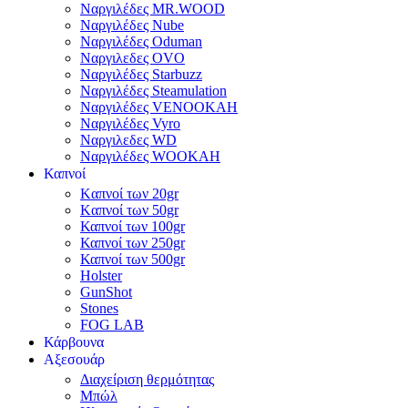
Ναργιλέδες MR.WOOD
Ναργιλέδες Nube
Ναργιλέδες Oduman
Ναργιλεδες OVO
Ναργιλέδες Starbuzz
Ναργιλέδες Steamulation
Ναργιλέδες VENOOKAH
Ναργιλέδες Vyro
Ναργιλεδες WD
Ναργιλέδες WOOKAH
Καπνοί
Kαπνοί των 20gr
Kαπνοί των 50gr
Καπνοί των 100gr
Καπνοί των 250gr
Καπνοί των 500gr
Holster
GunShot
Stones
FOG LAB
Κάρβουνα
Αξεσουάρ
Διαχείριση θερμότητας
Μπώλ