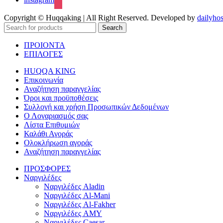
Copyright © Huqqaking | All Right Reserved. Developed by
dailyhos
Search
ΠΡΟΙΟΝΤΑ
ΕΠΙΛΟΓΕΣ
HUQQA KING
Επικοινωνία
Αναζήτηση παραγγελίας
Όροι και προϋποθέσεις
Συλλογή και χρήση Προσωπικών Δεδομένων
Ο Λογαριασμός σας
Λίστα Επιθυμιών
Καλάθι Αγοράς
Ολοκλήρωση αγοράς
Αναζήτηση παραγγελίας
ΠΡΟΣΦΟΡΕΣ
Ναργιλέδες
Ναργιλέδες Aladin
Ναργιλέδες Al-Mani
Ναργιλέδες Al-Fakher
Ναργιλέδες AΜΥ
Ναργιλέδες Caesar