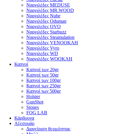
Ναργιλέδες MEDUSE
Ναργιλέδες MR.WOOD
Ναργιλέδες Nube
Ναργιλέδες Oduman
Ναργιλεδες OVO
Ναργιλέδες Starbuzz
Ναργιλέδες Steamulation
Ναργιλέδες VENOOKAH
Ναργιλέδες Vyro
Ναργιλεδες WD
Ναργιλέδες WOOKAH
Καπνοί
Kαπνοί των 20gr
Kαπνοί των 50gr
Καπνοί των 100gr
Καπνοί των 250gr
Καπνοί των 500gr
Holster
GunShot
Stones
FOG LAB
Κάρβουνα
Αξεσουάρ
Διαχείριση θερμότητας