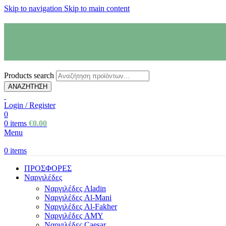
Skip to navigation
Skip to main content
Products search
ΑΝΑΖΗΤΗΣΗ
Login / Register
0
0
items
€
0.00
Menu
0
items
ΠΡΟΣΦΟΡΕΣ
Ναργιλέδες
Ναργιλέδες Aladin
Ναργιλέδες Al-Mani
Ναργιλέδες Al-Fakher
Ναργιλέδες AΜΥ
Ναργιλέδες Caesar