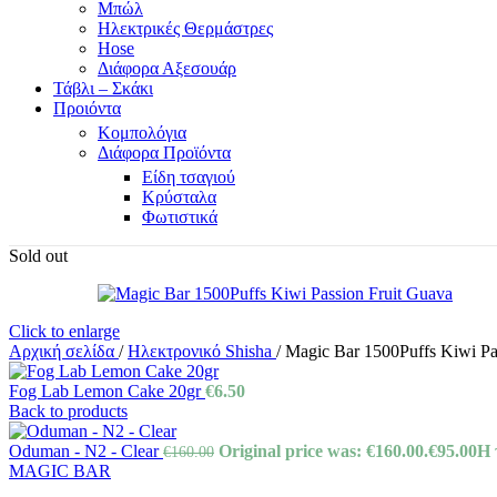
Μπώλ
Ηλεκτρικές Θερμάστρες
Hose
Διάφορα Αξεσουάρ
Τάβλι – Σκάκι
Προιόντα
Κομπολόγια
Διάφορα Προϊόντα
Είδη τσαγιού
Κρύσταλα
Φωτιστικά
Sold out
Click to enlarge
Αρχική σελίδα
/
Ηλεκτρονικό Shisha
/
Magic Bar 1500Puffs Kiwi Pa
Fog Lab Lemon Cake 20gr
€
6.50
Back to products
Oduman - N2 - Clear
Original price was: €160.00.
€
95.00
Η 
€
160.00
MAGIC BAR