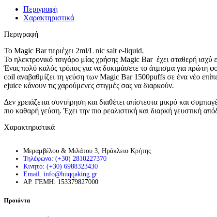
Περιγραφή
Χαρακτηριστικά
Περιγραφή
Το Magic Bar περιέχει 2ml/L nic salt e-liquid.
Το ηλεκτρονικό τσιγάρο μίας χρήσης Magic Bar έχει σταθερή ισχύ ε
Ένας πολύ καλός τρόπος για να δοκιμάσετε το άτμισμα για πρώτη φο
coil αναβαθμίζει τη γεύση των Magic Bar 1500puffs σε ένα νέο επ
ejuice κάνουν τις χαρούμενες στιγμές σας να διαρκούν.
Δεν χρειάζεται συντήρηση και διαθέτει απίστευτα μικρό και συμπαγ
πιο καθαρή γεύση. Έχει την πιο ρεαλιστική και διαρκή γευστική απ
Χαρακτηριστικά
Μεραμβέλου & Μιλάτου 3, Ηράκλειο Κρήτης
Τηλέφωνο: (+30) 2810227370
Κινητό: (+30) 6988323430
Email. info@huqqaking.gr
ΑΡ. ΓΕΜΗ: 153379827000
Προιόντα