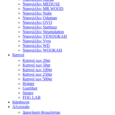
Ναργιλέδες MEDUSE
Ναργιλέδες MR.WOOD
Ναργιλέδες Nube
Ναργιλέδες Oduman
Ναργιλεδες OVO
Ναργιλέδες Starbuzz
Ναργιλέδες Steamulation
Ναργιλέδες VENOOKAH
Ναργιλέδες Vyro
Ναργιλεδες WD
Ναργιλέδες WOOKAH
Καπνοί
Kαπνοί των 20gr
Kαπνοί των 50gr
Καπνοί των 100gr
Καπνοί των 250gr
Καπνοί των 500gr
Holster
GunShot
Stones
FOG LAB
Κάρβουνα
Αξεσουάρ
Διαχείριση θερμότητας