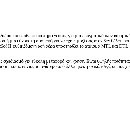
ξόδου και σταθερό σύστημα γεύσης για μια πραγματικά ικανοποιητική
ρά ή μια εύχρηστη συσκευή για να έχετε μαζί σας όταν δεν θέλετε ν
ίπεδο! Η ρυθμιζόμενη ροή αέρα υποστηρίζει το άτμισμα MTL και DTL
ές σχεδιασμό για εύκολη μεταφορά και χρήση. Είναι υψηλής ποιότητας
όδοση, καθιστώντας το ανώτερο από άλλα ηλεκτρονικά τσιγάρα μιας χ