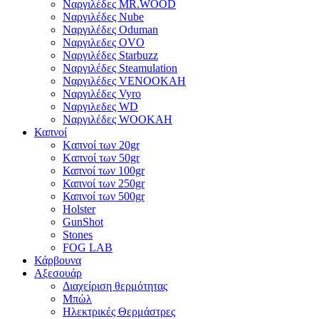
Ναργιλέδες MR.WOOD
Ναργιλέδες Nube
Ναργιλέδες Oduman
Ναργιλεδες OVO
Ναργιλέδες Starbuzz
Ναργιλέδες Steamulation
Ναργιλέδες VENOOKAH
Ναργιλέδες Vyro
Ναργιλεδες WD
Ναργιλέδες WOOKAH
Καπνοί
Kαπνοί των 20gr
Kαπνοί των 50gr
Καπνοί των 100gr
Καπνοί των 250gr
Καπνοί των 500gr
Holster
GunShot
Stones
FOG LAB
Κάρβουνα
Αξεσουάρ
Διαχείριση θερμότητας
Μπώλ
Ηλεκτρικές Θερμάστρες