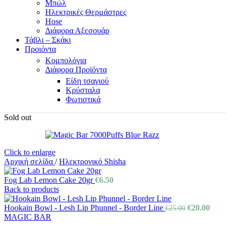
Μπώλ
Ηλεκτρικές Θερμάστρες
Hose
Διάφορα Αξεσουάρ
Τάβλι – Σκάκι
Προιόντα
Κομπολόγια
Διάφορα Προϊόντα
Είδη τσαγιού
Κρύσταλα
Φωτιστικά
Sold out
Click to enlarge
Αρχική σελίδα
/
Ηλεκτρονικό Shisha
Fog Lab Lemon Cake 20gr
€
6.50
Back to products
Hookain Bowl - Lesh Lip Phunnel - Border Line
€
20.00
€
25.00
MAGIC BAR