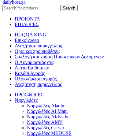
dailyhost.gr
Search
ΠΡΟΙΟΝΤΑ
ΕΠΙΛΟΓΕΣ
HUQQA KING
Επικοινωνία
Αναζήτηση παραγγελίας
Όροι και προϋποθέσεις
Συλλογή και χρήση Προσωπικών Δεδομένων
Ο Λογαριασμός σας
Λίστα Επιθυμιών
Καλάθι Αγοράς
Ολοκλήρωση αγοράς
Αναζήτηση παραγγελίας
ΠΡΟΣΦΟΡΕΣ
Ναργιλέδες
Ναργιλέδες Aladin
Ναργιλέδες Al-Mani
Ναργιλέδες Al-Fakher
Ναργιλέδες AΜΥ
Ναργιλέδες Caesar
Ναργιλέδες MEDUSE