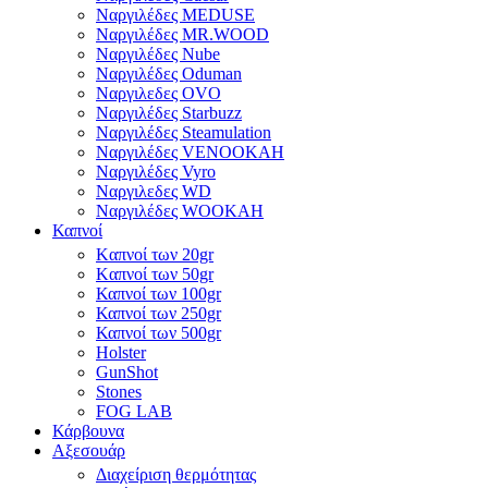
Ναργιλέδες MEDUSE
Ναργιλέδες MR.WOOD
Ναργιλέδες Nube
Ναργιλέδες Oduman
Ναργιλεδες OVO
Ναργιλέδες Starbuzz
Ναργιλέδες Steamulation
Ναργιλέδες VENOOKAH
Ναργιλέδες Vyro
Ναργιλεδες WD
Ναργιλέδες WOOKAH
Καπνοί
Kαπνοί των 20gr
Kαπνοί των 50gr
Καπνοί των 100gr
Καπνοί των 250gr
Καπνοί των 500gr
Holster
GunShot
Stones
FOG LAB
Κάρβουνα
Αξεσουάρ
Διαχείριση θερμότητας