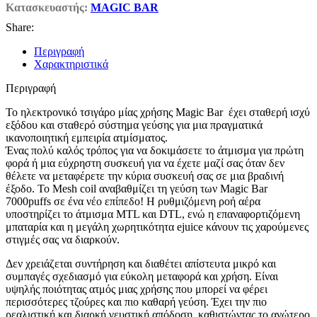
Κατασκευαστής:
MAGIC BAR
Share:
Περιγραφή
Χαρακτηριστικά
Περιγραφή
Το ηλεκτρονικό τσιγάρο μίας χρήσης Magic Bar έχει σταθερή ισχύ
εξόδου και σταθερό σύστημα γεύσης για μια πραγματικά
ικανοποιητική εμπειρία ατμίσματος.
Ένας πολύ καλός τρόπος για να δοκιμάσετε το άτμισμα για πρώτη
φορά ή μια εύχρηστη συσκευή για να έχετε μαζί σας όταν δεν
θέλετε να μεταφέρετε την κύρια συσκευή σας σε μια βραδινή
έξοδο. Το Mesh coil αναβαθμίζει τη γεύση των Magic Bar
7000puffs σε ένα νέο επίπεδο! Η ρυθμιζόμενη ροή αέρα
υποστηρίζει το άτμισμα MTL και DTL, ενώ η επαναφορτιζόμενη
μπαταρία και η μεγάλη χωρητικότητα ejuice κάνουν τις χαρούμενες
στιγμές σας να διαρκούν.
Δεν χρειάζεται συντήρηση και διαθέτει απίστευτα μικρό και
συμπαγές σχεδιασμό για εύκολη μεταφορά και χρήση. Είναι
υψηλής ποιότητας ατμός μιας χρήσης που μπορεί να φέρει
περισσότερες τζούρες και πιο καθαρή γεύση. Έχει την πιο
ρεαλιστική και διαρκή γευστική απόδοση, καθιστώντας το ανώτερο