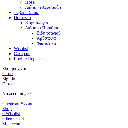
Hose
Διάφορα Αξεσουάρ
Τάβλι – Σκάκι
Προιόντα
Κομπολόγια
Διάφορα Προϊόντα
Είδη τσαγιού
Κρύσταλα
Φωτιστικά
Wishlist
Compare
Login / Register
Shopping cart
Close
Sign in
Close
No account yet?
Create an Account
Shop
0
Wishlist
0
items
Cart
My account