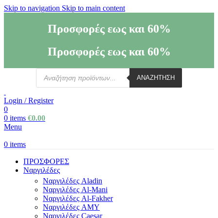
Skip to navigation
Skip to main content
Προσφορές εως και 60%
Προσφορές εως και 60%
ΑΝΑΖΗΤΗΣΗ
Login / Register
0
0
items
€
0.00
Menu
0
items
ΠΡΟΣΦΟΡΕΣ
Ναργιλέδες
Ναργιλέδες Aladin
Ναργιλέδες Al-Mani
Ναργιλέδες Al-Fakher
Ναργιλέδες AΜΥ
Ναργιλέδες Caesar