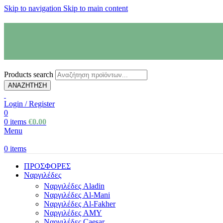
Skip to navigation
Skip to main content
Products search
ΑΝΑΖΗΤΗΣΗ
Login / Register
0
0
items
€
0.00
Menu
0
items
ΠΡΟΣΦΟΡΕΣ
Ναργιλέδες
Ναργιλέδες Aladin
Ναργιλέδες Al-Mani
Ναργιλέδες Al-Fakher
Ναργιλέδες AΜΥ
Ναργιλέδες Caesar