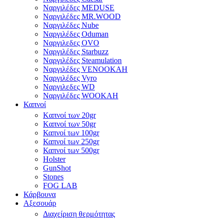
Ναργιλέδες MEDUSE
Ναργιλέδες MR.WOOD
Ναργιλέδες Nube
Ναργιλέδες Oduman
Ναργιλεδες OVO
Ναργιλέδες Starbuzz
Ναργιλέδες Steamulation
Ναργιλέδες VENOOKAH
Ναργιλέδες Vyro
Ναργιλεδες WD
Ναργιλέδες WOOKAH
Καπνοί
Kαπνοί των 20gr
Kαπνοί των 50gr
Καπνοί των 100gr
Καπνοί των 250gr
Καπνοί των 500gr
Holster
GunShot
Stones
FOG LAB
Κάρβουνα
Αξεσουάρ
Διαχείριση θερμότητας