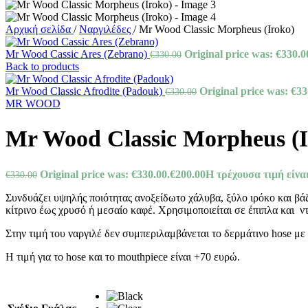
Αρχική σελίδα
/
Ναργιλέδες
/
Mr Wood Classic Morpheus (Iroko)
Mr Wood Cassic Ares (Zebrano)
Original price was: €330.0
€
330.00
Back to products
Mr Wood Classic Afrodite (Padouk)
Original price was: €33
€
330.00
MR WOOD
Mr Wood Classic Morpheus (I
Original price was: €330.00.
€
200.00
Η τρέχουσα τιμή είναι
€
330.00
Συνδυάζει υψηλής ποιότητας ανοξείδωτο χάλυβα, ξύλο ιρόκο και βά
κίτρινο έως χρυσό ή μεσαίο καφέ. Χρησιμοποιείται σε έπιπλα και ν
Στην τιμή του ναργιλέ δεν συμπεριλαμβάνεται το δερμάτινο hose με
Η τιμή για το hose και το mouthpiece είναι +70 ευρώ.