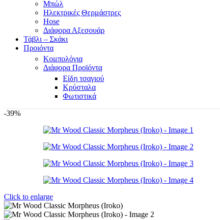
Μπώλ
Ηλεκτρικές Θερμάστρες
Hose
Διάφορα Αξεσουάρ
Τάβλι – Σκάκι
Προιόντα
Κομπολόγια
Διάφορα Προϊόντα
Είδη τσαγιού
Κρύσταλα
Φωτιστικά
-39%
Click to enlarge