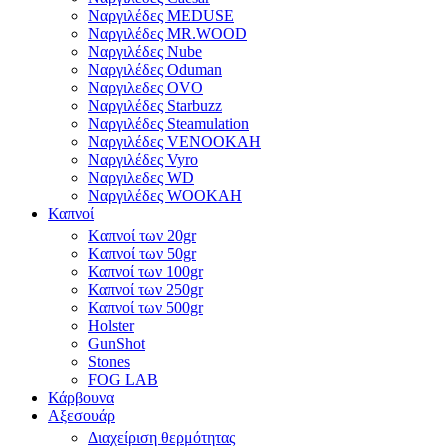
Ναργιλέδες MEDUSE
Ναργιλέδες MR.WOOD
Ναργιλέδες Nube
Ναργιλέδες Oduman
Ναργιλεδες OVO
Ναργιλέδες Starbuzz
Ναργιλέδες Steamulation
Ναργιλέδες VENOOKAH
Ναργιλέδες Vyro
Ναργιλεδες WD
Ναργιλέδες WOOKAH
Καπνοί
Kαπνοί των 20gr
Kαπνοί των 50gr
Καπνοί των 100gr
Καπνοί των 250gr
Καπνοί των 500gr
Holster
GunShot
Stones
FOG LAB
Κάρβουνα
Αξεσουάρ
Διαχείριση θερμότητας