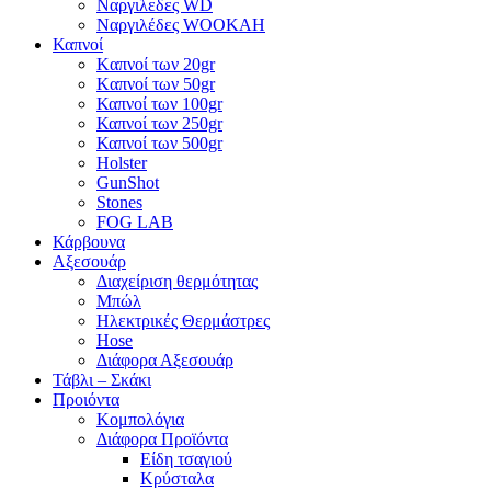
Ναργιλεδες WD
Ναργιλέδες WOOKAH
Καπνοί
Kαπνοί των 20gr
Kαπνοί των 50gr
Καπνοί των 100gr
Καπνοί των 250gr
Καπνοί των 500gr
Holster
GunShot
Stones
FOG LAB
Κάρβουνα
Αξεσουάρ
Διαχείριση θερμότητας
Μπώλ
Ηλεκτρικές Θερμάστρες
Hose
Διάφορα Αξεσουάρ
Τάβλι – Σκάκι
Προιόντα
Κομπολόγια
Διάφορα Προϊόντα
Είδη τσαγιού
Κρύσταλα