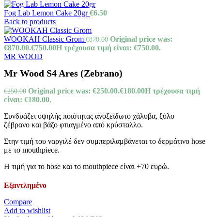
Fog Lab Lemon Cake 20gr
€
6.50
Back to products
WOOKAH Classic Grom
Original price was:
€
870.00
€870.00.
€
750.00
Η τρέχουσα τιμή είναι: €750.00.
MR WOOD
Mr Wood S4 Ares (Zebrano)
Original price was: €250.00.
€
180.00
Η τρέχουσα τιμή
€
250.00
είναι: €180.00.
Συνδυάζει υψηλής ποιότητας ανοξείδωτο χάλυβα, ξύλο
ζέβρανο και βάζο φτιαγμένο από κρύσταλλο.
Στην τιμή του ναργιλέ δεν συμπεριλαμβάνεται το δερμάτινο hose
με το mouthpiece.
Η τιμή για το hose και το mouthpiece είναι +70 ευρώ.
Εξαντλημένο
Compare
Add to wishlist