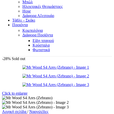
Μπώλ
Ηλεκτρικές Θερμάστρες
Hose
Διάφορα Αξεσουάρ
Τάβλι – Σκάκι
Προιόντα
Κομπολόγια
Διάφορα Προϊόντα
Είδη τσαγιού
Κρύσταλα
Φωτιστικά
-28%
Sold out
Click to enlarge
Αρχική σελίδα
/
Ναργιλέδες