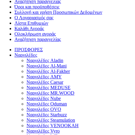
Αναζήτηση παραγγελίας
Όροι και προϋποθέσεις
Συλλογή και χρήση Προσωπικών Δεδομένων
Ο Λογαριασμός σας
Λίστα Επιθυμιών
Καλάθι Αγοράς
Ολοκλήρωση αγοράς
Αναζήτηση παραγγελίας
ΠΡΟΣΦΟΡΕΣ
Ναργιλέδες
Ναργιλέδες Aladin
Ναργιλέδες Al-Mani
Ναργιλέδες Al-Fakher
Ναργιλέδες AΜΥ
Ναργιλέδες Caesar
Ναργιλέδες MEDUSE
Ναργιλέδες MR.WOOD
Ναργιλέδες Nube
Ναργιλέδες Oduman
Ναργιλεδες OVO
Ναργιλέδες Starbuzz
Ναργιλέδες Steamulation
Ναργιλέδες VENOOKAH
Ναργιλέδες Vyro