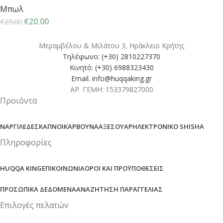
Μπωλ
€
20.00
€
25.00
Μεραμβέλου & Μιλάτου 3, Ηράκλειο Κρήτης
Τηλέφωνο: (+30) 2810227370
Κινητό: (+30) 6988323430
Email. info@huqqaking.gr
ΑΡ. ΓΕΜΗ: 153379827000
Προιόντα
ΝΑΡΓΙΛΈΔΕΣ
ΚΑΠΝΟΊ
ΚΆΡΒΟΥΝΑ
ΑΞΕΣΟΥΆΡ
ΗΛΕΚΤΡΟΝΙΚΌ SHISHA
Πληροφορίες
HUQQA KING
ΕΠΙΚΟΙΝΩΝΊΑ
ΌΡΟΙ ΚΑΙ ΠΡΟΫΠΟΘΈΣΕΙΣ
ΠΡΟΣΩΠΙΚΆ ΔΕΔΟΜΈΝΑ
ΑΝΑΖΉΤΗΣΗ ΠΑΡΑΓΓΕΛΊΑΣ
Επιλογές πελατών