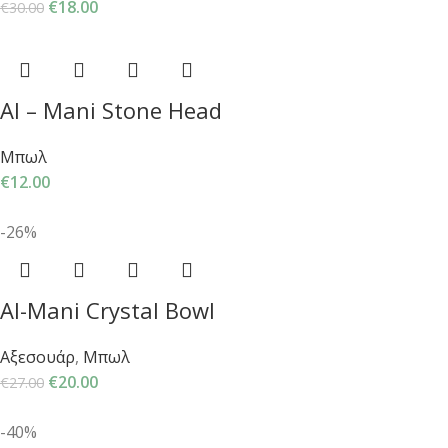
€
18.00
€
30.00
Al – Mani Stone Head
Μπωλ
€
12.00
-26%
Al-Mani Crystal Bowl
Αξεσουάρ
,
Μπωλ
€
20.00
€
27.00
-40%