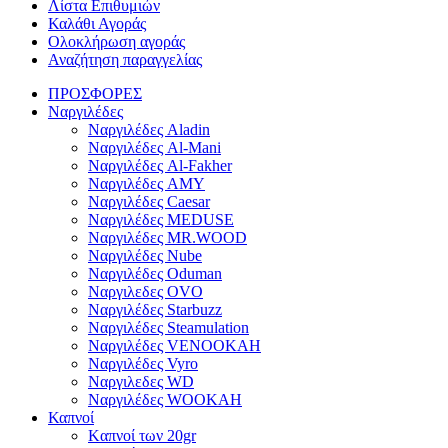
Λίστα Επιθυμιών
Καλάθι Αγοράς
Ολοκλήρωση αγοράς
Αναζήτηση παραγγελίας
ΠΡΟΣΦΟΡΕΣ
Ναργιλέδες
Ναργιλέδες Aladin
Ναργιλέδες Al-Mani
Ναργιλέδες Al-Fakher
Ναργιλέδες AΜΥ
Ναργιλέδες Caesar
Ναργιλέδες MEDUSE
Ναργιλέδες MR.WOOD
Ναργιλέδες Nube
Ναργιλέδες Oduman
Ναργιλεδες OVO
Ναργιλέδες Starbuzz
Ναργιλέδες Steamulation
Ναργιλέδες VENOOKAH
Ναργιλέδες Vyro
Ναργιλεδες WD
Ναργιλέδες WOOKAH
Καπνοί
Kαπνοί των 20gr