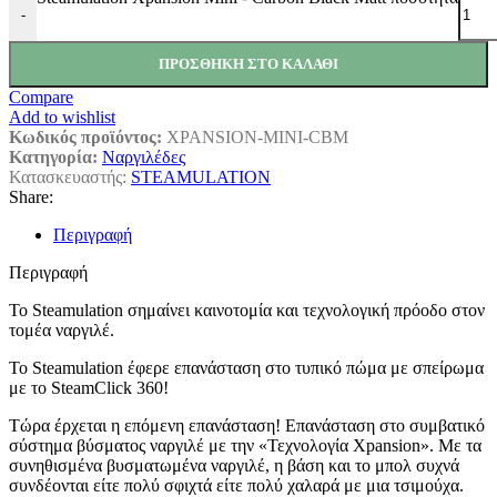
-
ΠΡΟΣΘΉΚΗ ΣΤΟ ΚΑΛΆΘΙ
Compare
Add to wishlist
Κωδικός προϊόντος:
XPANSION-MINI-CBM
Κατηγορία:
Ναργιλέδες
Κατασκευαστής:
STEAMULATION
Share:
Περιγραφή
Περιγραφή
Το Steamulation σημαίνει καινοτομία και τεχνολογική πρόοδο στον
τομέα ναργιλέ.
Το Steamulation έφερε επανάσταση στο τυπικό πώμα με σπείρωμα
με το SteamClick 360!
Τώρα έρχεται η επόμενη επανάσταση! Επανάσταση στο συμβατικό
σύστημα βύσματος ναργιλέ με την «Τεχνολογία Xpansion». Με τα
συνηθισμένα βυσματωμένα ναργιλέ, η βάση και το μπολ συχνά
συνδέονται είτε πολύ σφιχτά είτε πολύ χαλαρά με μια τσιμούχα.