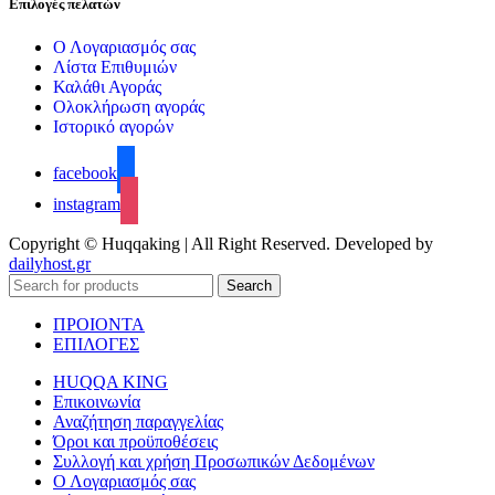
Επιλογές πελατών
Ο Λογαριασμός σας
Λίστα Επιθυμιών
Καλάθι Αγοράς
Ολοκλήρωση αγοράς
Ιστορικό αγορών
facebook
instagram
Copyright © Huqqaking | All Right Reserved. Developed by
dailyhost.gr
Search
ΠΡΟΙΟΝΤΑ
ΕΠΙΛΟΓΕΣ
HUQQA KING
Επικοινωνία
Αναζήτηση παραγγελίας
Όροι και προϋποθέσεις
Συλλογή και χρήση Προσωπικών Δεδομένων
Ο Λογαριασμός σας