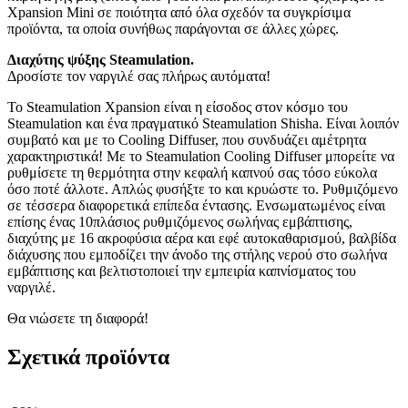
Xpansion Mini σε ποιότητα από όλα σχεδόν τα συγκρίσιμα
προϊόντα, τα οποία συνήθως παράγονται σε άλλες χώρες.
Διαχύτης ψύξης Steamulation.
Δροσίστε τον ναργιλέ σας πλήρως αυτόματα!
Το Steamulation Xpansion είναι η είσοδος στον κόσμο του
Steamulation και ένα πραγματικό Steamulation Shisha. Είναι λοιπόν
συμβατό και με το Cooling Diffuser, που συνδυάζει αμέτρητα
χαρακτηριστικά! Με το Steamulation Cooling Diffuser μπορείτε να
ρυθμίσετε τη θερμότητα στην κεφαλή καπνού σας τόσο εύκολα
όσο ποτέ άλλοτε. Απλώς φυσήξτε το και κρυώστε το. Ρυθμιζόμενο
σε τέσσερα διαφορετικά επίπεδα έντασης. Ενσωματωμένος είναι
επίσης ένας 10πλάσιος ρυθμιζόμενος σωλήνας εμβάπτισης,
διαχύτης με 16 ακροφύσια αέρα και εφέ αυτοκαθαρισμού, βαλβίδα
διάχυσης που εμποδίζει την άνοδο της στήλης νερού στο σωλήνα
εμβάπτισης και βελτιστοποιεί την εμπειρία καπνίσματος του
ναργιλέ.
Θα νιώσετε τη διαφορά!
Σχετικά προϊόντα