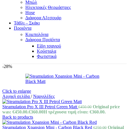
Μπώλ
Ηλεκτρικές Θερμάστρες
Hose
Διάφορα Αξεσουάρ
Τάβλι – Σκάκι
Προιόντα
Κομπολόγια
Διάφορα Προϊόντα
Είδη τσαγιού
Κρύσταλα
Φωτιστικά
-28%
Click to enlarge
Αρχική σελίδα
/
Ναργιλέδες
Steamulation Pro X III Petrol Green Matt
Original price
€
450.00
was: €450.00.
€
360.00
Η τρέχουσα τιμή είναι: €360.00.
Back to products
Steamulation Xpansion Mini - Carbon Black Red
Original
€
250.00