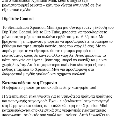
Στο Steamulation Xpansion Mini, κάθε στοιχείο έχει
βελτιστοποιηθεί ρευστά – κάτι που γίνεται αντιληπτό σε ένα
εξαιρετικό σχέδιο!
Dip Tube Control
Το Steamulation Xpansion Mini έχει μια συντομευμένη έκδοση του
Dip Tube Control. Με το Dip Tube, μπορείτε να προσδιορίσετε
μόνοι σας το μήκος του σωλήνα εμβάπτισης σε 6 βήματα. Με
βράχυνση ή επιμήκυνση, μπορείτε να προσαρμόσετε περαιτέρω το
βύθισμα και την εμπειρία καπνίσματος του ναργιλέ σας. Με το
παρόν μπορείτε να εξατομικεύσετε τη συμπεριφορά του
καπνίσματος όπως σε κανένα άλλο ναργιλέ. Αναστρέφοντας το
κάτω στοιχείο σωλήνα εμβάπτισης μπορεί να καπνίζεται με και
χωρίς διαχύτη. Αυτό το χαρακτηριστικό είναι ιδιαίτερα έξυπνο,
καθώς επιτρέπει το Xpansion Μίνι για προσαρμογή στα
διαφορετικά μεγέθη γυαλιού και σχήματα γυαλιού!
Κατασκευάζεται στη Γερμανία
Η υψηλότερη ποιότητα και ακρίβεια στην κατηγορία του!
Η Steamulation είναι γνωστή για τα υψηλότερα πρότυπα ποιότητας
και παραγωγής στην αγορά. Έχουμε εξειδικευτεί στην παραγωγή
στη Γερμανία και επίσης τα μεταλλικά μέρη του Xpansion Mini
κατασκευάζονται αποκλειστικά στις γερμανικές εγκαταστάσεις
παραγωγής μας (εκτός από γυαλί και μανίκια). Αυτό ξεχωρίζει το