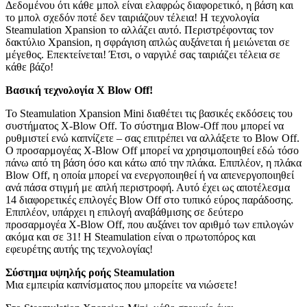
Δεδομένου ότι κάθε μπολ είναι ελαφρώς διαφορετικό, η βάση και
το μπολ σχεδόν ποτέ δεν ταιριάζουν τέλεια! Η τεχνολογία
Steamulation Xpansion το αλλάζει αυτό. Περιστρέφοντας τον
δακτύλιο Xpansion, η σφράγιση απλώς αυξάνεται ή μειώνεται σε
μέγεθος. Επεκτείνεται! Έτσι, ο ναργιλέ σας ταιριάζει τέλεια σε
κάθε βάζο!
Βασική τεχνολογία X Blow Off!
Το Steamulation Xpansion Mini διαθέτει τις βασικές εκδόσεις του
συστήματος X-Blow Off. Το σύστημα Blow-Off που μπορεί να
ρυθμιστεί ενώ καπνίζετε – σας επιτρέπει να αλλάξετε το Blow Off.
Ο προσαρμογέας X-Blow Off μπορεί να χρησιμοποιηθεί εδώ τόσο
πάνω από τη βάση όσο και κάτω από την πλάκα. Επιπλέον, η πλάκα
Blow Off, η οποία μπορεί να ενεργοποιηθεί ή να απενεργοποιηθεί
ανά πάσα στιγμή με απλή περιστροφή. Αυτό έχει ως αποτέλεσμα
14 διαφορετικές επιλογές Blow Off στο τυπικό εύρος παράδοσης.
Επιπλέον, υπάρχει η επιλογή αναβάθμισης σε δεύτερο
προσαρμογέα X-Blow Off, που αυξάνει τον αριθμό των επιλογών
ακόμα και σε 31! Η Steamulation είναι ο πρωτοπόρος και
εφευρέτης αυτής της τεχνολογίας!
Σύστημα υψηλής ροής Steamulation
Μια εμπειρία καπνίσματος που μπορείτε να νιώσετε!