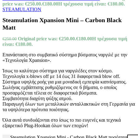
price was: €250.00.
€
180.00
Η τρέχουσα τιμή είναι: €180.00.
STEAMULATION
Steamulation Xpansion Mini – Carbon Black
Matt
Original price was: €250.00.
€
180.00
Η τρέχουσα τιμή
€
250.00
είναι: €180.00.
Επανάσταση στο συμβατικό σύστημα βύσματος ναργιλέ με την
«Τεχνολογία Xpansion».
Ίσως το καλύτερο σύστημα για ναργιλέδες στον κόσμο.
Τεχνολογία x-blows off με 14 έως 31 διαφορετικά blow off.
Σύστημα υψηλής ροής για μια μοναδική εμπειρία καπνίσματος.
Σωλήνας εμβάπτισης ρυθμιζόμενος σε 6 βήματα, ο οποίος
προσαρμόζεται τέλεια σε διαφορετικά βύσματα.
Συμβατότητα διαχύτη ψύξης ατμού.
Παραγωγή όλων των μεταλλικών ανταλλακτικών στη Γερμανία για
τα υψηλότερα πρότυπα ποιότητας.
Όλα αυτά συνδυάζονται στο ίσως το πιο ευγενές και τεχνικά
εξαιρετικό Plug-Hookan όλων των εποχών!
Steamulation Xpansion Mini - Carbon Black Matt ποσότητα