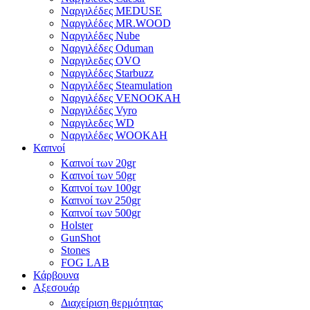
Ναργιλέδες MEDUSE
Ναργιλέδες MR.WOOD
Ναργιλέδες Nube
Ναργιλέδες Oduman
Ναργιλεδες OVO
Ναργιλέδες Starbuzz
Ναργιλέδες Steamulation
Ναργιλέδες VENOOKAH
Ναργιλέδες Vyro
Ναργιλεδες WD
Ναργιλέδες WOOKAH
Καπνοί
Kαπνοί των 20gr
Kαπνοί των 50gr
Καπνοί των 100gr
Καπνοί των 250gr
Καπνοί των 500gr
Holster
GunShot
Stones
FOG LAB
Κάρβουνα
Αξεσουάρ
Διαχείριση θερμότητας