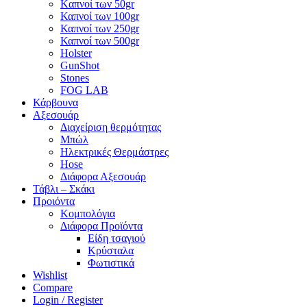
Kαπνοί των 50gr
Καπνοί των 100gr
Καπνοί των 250gr
Καπνοί των 500gr
Holster
GunShot
Stones
FOG LAB
Κάρβουνα
Αξεσουάρ
Διαχείριση θερμότητας
Μπώλ
Ηλεκτρικές Θερμάστρες
Hose
Διάφορα Αξεσουάρ
Τάβλι – Σκάκι
Προιόντα
Κομπολόγια
Διάφορα Προϊόντα
Είδη τσαγιού
Κρύσταλα
Φωτιστικά
Wishlist
Compare
Login / Register