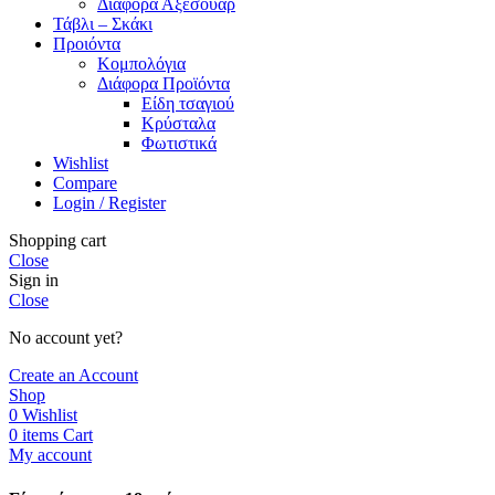
Διάφορα Αξεσουάρ
Τάβλι – Σκάκι
Προιόντα
Κομπολόγια
Διάφορα Προϊόντα
Είδη τσαγιού
Κρύσταλα
Φωτιστικά
Wishlist
Compare
Login / Register
Shopping cart
Close
Sign in
Close
No account yet?
Create an Account
Shop
0
Wishlist
0
items
Cart
My account