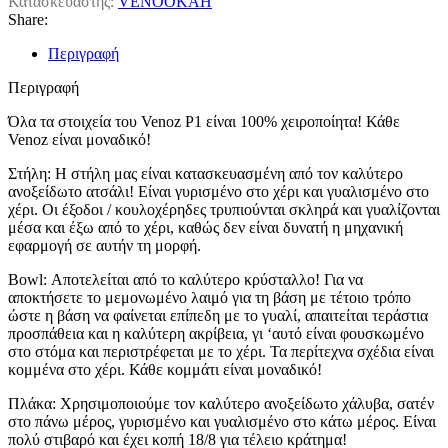
Κατασκευαστής:
VENOOKAH
Share:
Περιγραφή
Περιγραφή
Όλα τα στοιχεία του Venoz P1 είναι 100% χειροποίητα! Κάθε
Venoz είναι μοναδικό!
Στήλη: Η στήλη μας είναι κατασκευασμένη από τον καλύτερο
ανοξείδωτο ατσάλι! Είναι γυρισμένο στο χέρι και γυαλισμένο στο
χέρι. Οι έξοδοι / κουλοχέρηδες τρυπιούνται σκληρά και γυαλίζονται
μέσα και έξω από το χέρι, καθώς δεν είναι δυνατή η μηχανική
εφαρμογή σε αυτήν τη μορφή.
Bowl: Αποτελείται από το καλύτερο κρύσταλλο! Για να
αποκτήσετε το μεμονωμένο λαιμό για τη βάση με τέτοιο τρόπο
ώστε η βάση να φαίνεται επίπεδη με το γυαλί, απαιτείται τεράστια
προσπάθεια και η καλύτερη ακρίβεια, γι ‘αυτό είναι φουσκωμένο
στο στόμα και περιστρέφεται με το χέρι. Τα περίτεχνα σχέδια είναι
κομμένα στο χέρι. Κάθε κομμάτι είναι μοναδικό!
Πλάκα: Χρησιμοποιούμε τον καλύτερο ανοξείδωτο χάλυβα, σατέν
στο πάνω μέρος, γυρισμένο και γυαλισμένο στο κάτω μέρος. Είναι
πολύ στιβαρό και έχει κοπή 18/8 για τέλειο κράτημα!