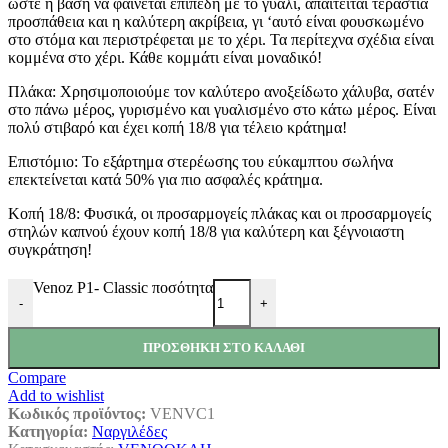
ώστε η βάση να φαίνεται επίπεδη με το γυαλί, απαιτείται τεράστια
προσπάθεια και η καλύτερη ακρίβεια, γι ‘αυτό είναι φουσκωμένο
στο στόμα και περιστρέφεται με το χέρι. Τα περίτεχνα σχέδια είναι
κομμένα στο χέρι. Κάθε κομμάτι είναι μοναδικό!
Πλάκα: Χρησιμοποιούμε τον καλύτερο ανοξείδωτο χάλυβα, σατέν
στο πάνω μέρος, γυρισμένο και γυαλισμένο στο κάτω μέρος. Είναι
πολύ στιβαρό και έχει κοπή 18/8 για τέλειο κράτημα!
Επιστόμιο: Το εξάρτημα στερέωσης του εύκαμπτου σωλήνα
επεκτείνεται κατά 50% για πιο ασφαλές κράτημα.
Κοπή 18/8: Φυσικά, οι προσαρμογείς πλάκας και οι προσαρμογείς
στηλών καπνού έχουν κοπή 18/8 για καλύτερη και ξέγνοιαστη
συγκράτηση!
Venoz P1- Classic ποσότητα
-
+
ΠΡΟΣΘΉΚΗ ΣΤΟ ΚΑΛΆΘΙ
Compare
Add to wishlist
Κωδικός προϊόντος:
VENVC1
Κατηγορία:
Ναργιλέδες