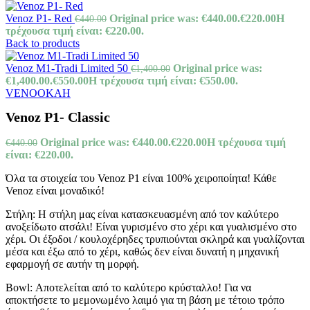
Venoz P1- Red
Original price was: €440.00.
€
220.00
Η
€
440.00
τρέχουσα τιμή είναι: €220.00.
Back to products
Venoz M1-Tradi Limited 50
Original price was:
€
1,400.00
€1,400.00.
€
550.00
Η τρέχουσα τιμή είναι: €550.00.
VENOOKAH
Venoz P1- Classic
Original price was: €440.00.
€
220.00
Η τρέχουσα τιμή
€
440.00
είναι: €220.00.
Όλα τα στοιχεία του Venoz P1 είναι 100% χειροποίητα! Κάθε
Venoz είναι μοναδικό!
Στήλη: Η στήλη μας είναι κατασκευασμένη από τον καλύτερο
ανοξείδωτο ατσάλι! Είναι γυρισμένο στο χέρι και γυαλισμένο στο
χέρι. Οι έξοδοι / κουλοχέρηδες τρυπιούνται σκληρά και γυαλίζονται
μέσα και έξω από το χέρι, καθώς δεν είναι δυνατή η μηχανική
εφαρμογή σε αυτήν τη μορφή.
Bowl: Αποτελείται από το καλύτερο κρύσταλλο! Για να
αποκτήσετε το μεμονωμένο λαιμό για τη βάση με τέτοιο τρόπο