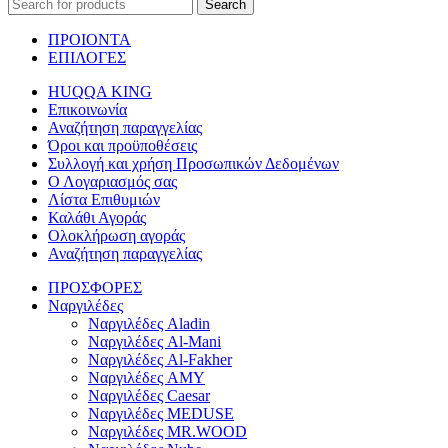
Search
ΠΡΟΙΟΝΤΑ
ΕΠΙΛΟΓΕΣ
HUQQA KING
Επικοινωνία
Αναζήτηση παραγγελίας
Όροι και προϋποθέσεις
Συλλογή και χρήση Προσωπικών Δεδομένων
Ο Λογαριασμός σας
Λίστα Επιθυμιών
Καλάθι Αγοράς
Ολοκλήρωση αγοράς
Αναζήτηση παραγγελίας
ΠΡΟΣΦΟΡΕΣ
Ναργιλέδες
Ναργιλέδες Aladin
Ναργιλέδες Al-Mani
Ναργιλέδες Al-Fakher
Ναργιλέδες AΜΥ
Ναργιλέδες Caesar
Ναργιλέδες MEDUSE
Ναργιλέδες MR.WOOD