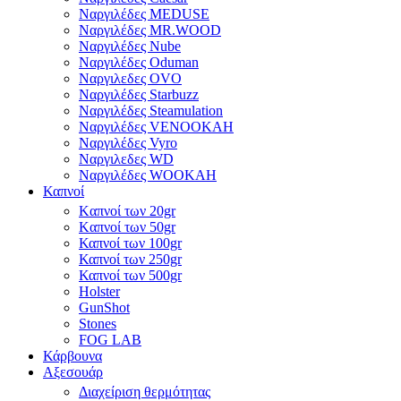
Ναργιλέδες MEDUSE
Ναργιλέδες MR.WOOD
Ναργιλέδες Nube
Ναργιλέδες Oduman
Ναργιλεδες OVO
Ναργιλέδες Starbuzz
Ναργιλέδες Steamulation
Ναργιλέδες VENOOKAH
Ναργιλέδες Vyro
Ναργιλεδες WD
Ναργιλέδες WOOKAH
Καπνοί
Kαπνοί των 20gr
Kαπνοί των 50gr
Καπνοί των 100gr
Καπνοί των 250gr
Καπνοί των 500gr
Holster
GunShot
Stones
FOG LAB
Κάρβουνα
Αξεσουάρ
Διαχείριση θερμότητας