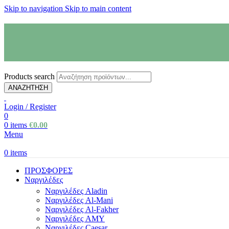
Skip to navigation
Skip to main content
Products search
ΑΝΑΖΗΤΗΣΗ
Login / Register
0
0
items
€
0.00
Menu
0
items
ΠΡΟΣΦΟΡΕΣ
Ναργιλέδες
Ναργιλέδες Aladin
Ναργιλέδες Al-Mani
Ναργιλέδες Al-Fakher
Ναργιλέδες AΜΥ
Ναργιλέδες Caesar