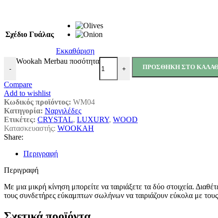
Σχέδιο Γυάλας
Εκκαθάριση
Wookah Merbau ποσότητα
ΠΡΟΣΘΉΚΗ ΣΤΟ ΚΑΛΆΘ
-
+
Compare
Add to wishlist
Κωδικός προϊόντος:
WM04
Κατηγορία:
Ναργιλέδες
Ετικέτες:
CRYSTAL
,
LUXURY
,
WOOD
Κατασκευαστής:
WOOKAH
Share:
Περιγραφή
Περιγραφή
Με μια μικρή κίνηση μπορείτε να ταιριάξετε τα δύο στοιχεία. Διαθέτ
τους συνδετήρες εύκαμπτων σωλήνων να ταιριάζουν εύκολα με τους
Σχετικά προϊόντα