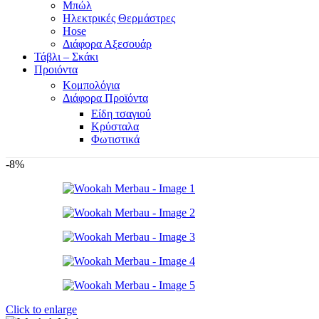
Μπώλ
Ηλεκτρικές Θερμάστρες
Hose
Διάφορα Αξεσουάρ
Τάβλι – Σκάκι
Προιόντα
Κομπολόγια
Διάφορα Προϊόντα
Είδη τσαγιού
Κρύσταλα
Φωτιστικά
-8%
Click to enlarge