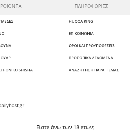
ΡΟΙΌΝΤΑ
ΠΛΗΡΟΦΟΡΊΕΣ
ΓΙΛΈΔΕΣ
HUQQA KING
ΝΟΊ
ΕΠΙΚΟΙΝΩΝΊΑ
ΒΟΥΝΑ
ΌΡΟΙ ΚΑΙ ΠΡΟΫΠΟΘΈΣΕΙΣ
ΣΟΥΆΡ
ΠΡΟΣΩΠΙΚΆ ΔΕΔΟΜΈΝΑ
ΚΤΡΟΝΙΚΌ SHISHA
ΑΝΑΖΉΤΗΣΗ ΠΑΡΑΓΓΕΛΊΑΣ
dailyhost.gr
Είστε άνω των 18 ετών;