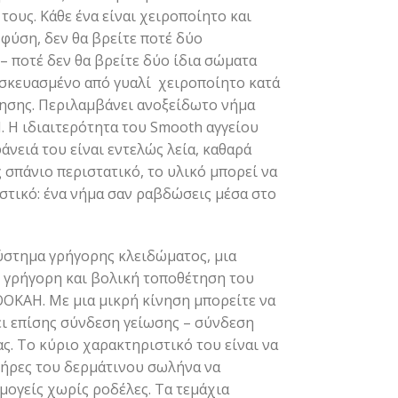
τους. Κάθε ένα είναι χειροποίητο και
φύση, δεν θα βρείτε ποτέ δύο
– ποτέ δεν θα βρείτε δύο ίδια σώματα
σκευασμένο από γυαλί χειροποίητο κατά
σησης. Περιλαμβάνει ανοξείδωτο νήμα
. Η ιδιαιτερότητα του Smooth αγγείου
άνειά του είναι εντελώς λεία, καθαρά
ς σπάνιο περιστατικό, το υλικό μπορεί να
στικό: ένα νήμα σαν ραβδώσεις μέσα στο
στημα γρήγορης κλειδώματος, μια
η γρήγορη και βολική τοποθέτηση του
KAH. Με μια μικρή κίνηση μπορείτε να
τει επίσης σύνδεση γείωσης – σύνδεση
ς. Το κύριο χαρακτηριστικό του είναι να
ετήρες του δερμάτινου σωλήνα να
μογείς χωρίς ροδέλες. Τα τεμάχια