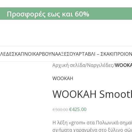
Προσφορές εως και 60%
ΙΛΈΔΕΣ
ΚΑΠΝΟΊ
ΚΆΡΒΟΥΝΑ
ΑΞΕΣΟΥΆΡ
ΤΆΒΛΙ – ΣΚΆΚΙ
ΠΡΟΙΌ
Αρχική σελίδα
/
Ναργιλέδες
/
WOOKA
WOOKAH
WOOKAH Smoot
€
425.00
€
500.00
Η λέξη «grom» στα Πολωνικά σημαί
σχήματα χαραγμένα στο ξύλινο σώμ