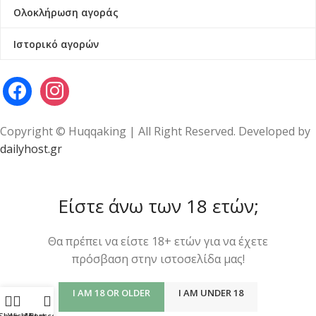
Ολοκλήρωση αγοράς
Ιστορικό αγορών
Copyright © Huqqaking | All Right Reserved. Developed by
dailyhost.gr
Είστε άνω των 18 ετών;
Θα πρέπει να είστε 18+ ετών για να έχετε
πρόσβαση στην ιστοσελίδα μας!
I AM 18 OR OLDER
I AM UNDER 18
Shop
Wishlist
My account
Cart