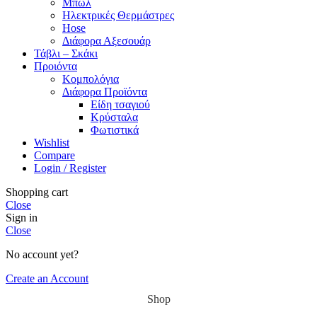
Μπώλ
Ηλεκτρικές Θερμάστρες
Hose
Διάφορα Αξεσουάρ
Τάβλι – Σκάκι
Προιόντα
Κομπολόγια
Διάφορα Προϊόντα
Είδη τσαγιού
Κρύσταλα
Φωτιστικά
Wishlist
Compare
Login / Register
Shopping cart
Close
Sign in
Close
No account yet?
Create an Account
Shop