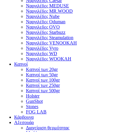
Ναργιλέδες Caesar
Ναργιλέδες MEDUSE
Ναργιλέδες MR.WOOD
Ναργιλέδες Nube
Ναργιλέδες Oduman
Ναργιλεδες OVO
Ναργιλέδες Starbuzz
Ναργιλέδες Steamulation
Ναργιλέδες VENOOKAH
Ναργιλέδες Vyro
Ναργιλεδες WD
Ναργιλέδες WOOKAH
Καπνοί
Kαπνοί των 20gr
Kαπνοί των 50gr
Καπνοί των 100gr
Καπνοί των 250gr
Καπνοί των 500gr
Holster
GunShot
Stones
FOG LAB
Κάρβουνα
Αξεσουάρ
Διαχείριση θερμότητας