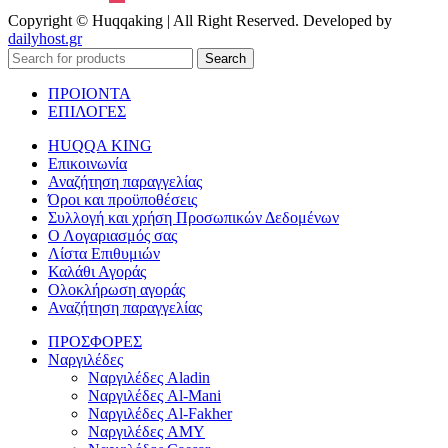
Copyright © Huqqaking | All Right Reserved. Developed by
dailyhost.gr
Search
ΠΡΟΙΟΝΤΑ
ΕΠΙΛΟΓΕΣ
HUQQA KING
Επικοινωνία
Αναζήτηση παραγγελίας
Όροι και προϋποθέσεις
Συλλογή και χρήση Προσωπικών Δεδομένων
Ο Λογαριασμός σας
Λίστα Επιθυμιών
Καλάθι Αγοράς
Ολοκλήρωση αγοράς
Αναζήτηση παραγγελίας
ΠΡΟΣΦΟΡΕΣ
Ναργιλέδες
Ναργιλέδες Aladin
Ναργιλέδες Al-Mani
Ναργιλέδες Al-Fakher
Ναργιλέδες AΜΥ