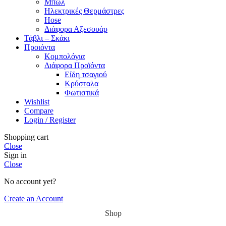
Μπώλ
Ηλεκτρικές Θερμάστρες
Hose
Διάφορα Αξεσουάρ
Τάβλι – Σκάκι
Προιόντα
Κομπολόγια
Διάφορα Προϊόντα
Είδη τσαγιού
Κρύσταλα
Φωτιστικά
Wishlist
Compare
Login / Register
Shopping cart
Close
Sign in
Close
No account yet?
Create an Account
Shop