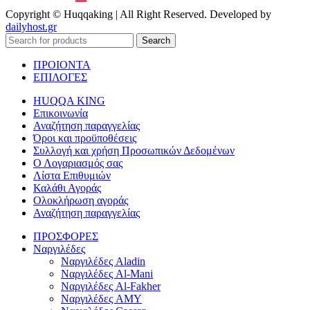
Copyright © Huqqaking | All Right Reserved. Developed by
dailyhost.gr
Search
ΠΡΟΙΟΝΤΑ
ΕΠΙΛΟΓΕΣ
HUQQA KING
Επικοινωνία
Αναζήτηση παραγγελίας
Όροι και προϋποθέσεις
Συλλογή και χρήση Προσωπικών Δεδομένων
Ο Λογαριασμός σας
Λίστα Επιθυμιών
Καλάθι Αγοράς
Ολοκλήρωση αγοράς
Αναζήτηση παραγγελίας
ΠΡΟΣΦΟΡΕΣ
Ναργιλέδες
Ναργιλέδες Aladin
Ναργιλέδες Al-Mani
Ναργιλέδες Al-Fakher
Ναργιλέδες AΜΥ