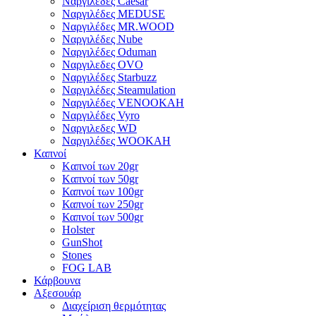
Ναργιλέδες Caesar
Ναργιλέδες MEDUSE
Ναργιλέδες MR.WOOD
Ναργιλέδες Nube
Ναργιλέδες Oduman
Ναργιλεδες OVO
Ναργιλέδες Starbuzz
Ναργιλέδες Steamulation
Ναργιλέδες VENOOKAH
Ναργιλέδες Vyro
Ναργιλεδες WD
Ναργιλέδες WOOKAH
Καπνοί
Kαπνοί των 20gr
Kαπνοί των 50gr
Καπνοί των 100gr
Καπνοί των 250gr
Καπνοί των 500gr
Holster
GunShot
Stones
FOG LAB
Κάρβουνα
Αξεσουάρ
Διαχείριση θερμότητας