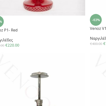
-63%
%
Venoz V1
z P1- Red
Ναργιλέ
γιλέδες
€
€
400.00
€
220.00
.00