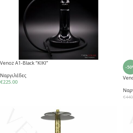
Venoz A1-Black “KIKI”
-50
Ναργιλέδες
Veno
€
225.00
Ναρ
€
440