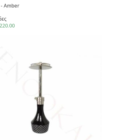
1- Amber
δες
220.00