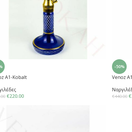
%
-50%
z A1-Kobalt
Venoz A1
γιλέδες
Ναργιλέ
€
220.00
€
.00
€
440.00