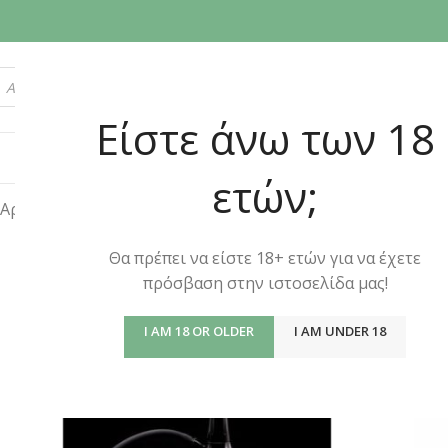
ΑΝΑΖΗΤΗΣΗ
Είστε άνω των 18
ΠΡΟΣΦΟΡΕΣ
ΝΑΡΓ
ετών;
Αρχική σελίδα
/
VENOOKAH
/
Σελίδα 2
Θα πρέπει να είστε 18+ ετών για να έχετε
πρόσβαση στην ιστοσελίδα μας!
I AM 18 OR OLDER
I AM UNDER 18