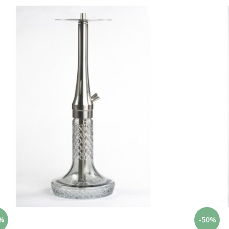
%
-50%