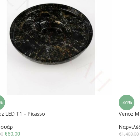
%
-61%
z LED T1 – Picasso
Venoz M1
σουάρ
Ναργιλέ
€
60.00
00
€
1,400.00