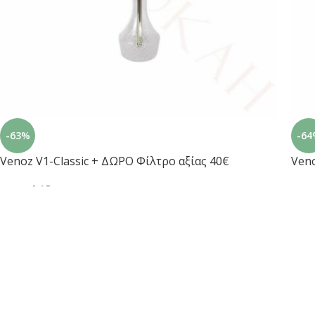
-63%
-64
Venoz V1-Classic + ΔΩΡΟ Φίλτρο αξίας 40€
Ven
Ναργιλέδες
Ναρ
€
150.00
€
400.00
€
400