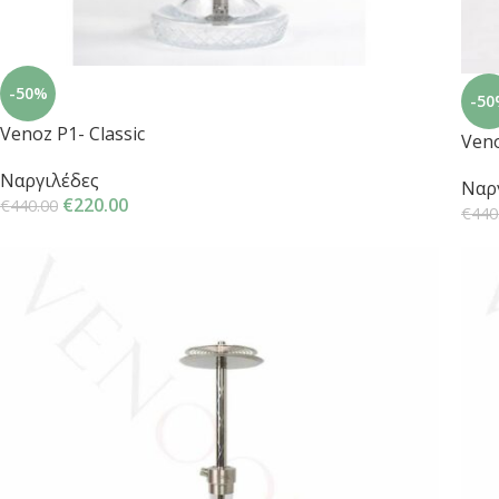
-50%
-50
Venoz P1- Classic
Veno
Ναργιλέδες
Ναρ
€
220.00
€
440.00
€
440