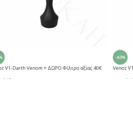
%
-63%
oz V1-Darth Venom + ΔΩΡΟ Φίλτρο αξίας 40€
Venoz V1
γιλέδες
Ναργιλέ
€
145.00
€
.00
€
400.00