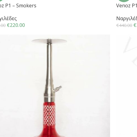
z P1 – Smokers
Venoz P
γιλέδες
Ναργιλέ
€
220.00
€
.00
€
440.00