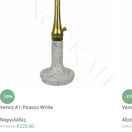
-50%
-37
Venoz A1-Picasso White
Veno
Ναργιλέδες
Αξε
€
220.00
€
440.00
€
95.