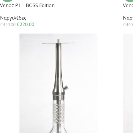
Venoz P1 – BOSS Edition
Veno
Ναργιλέδες
Ναρ
€
220.00
€
440.00
€
440