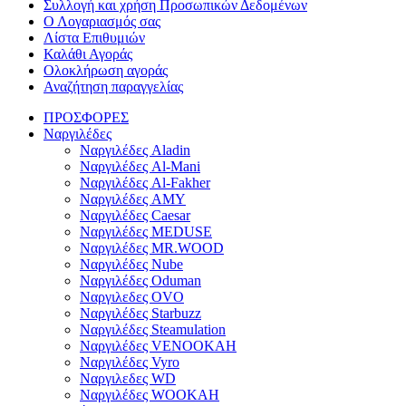
Συλλογή και χρήση Προσωπικών Δεδομένων
Ο Λογαριασμός σας
Λίστα Επιθυμιών
Καλάθι Αγοράς
Ολοκλήρωση αγοράς
Αναζήτηση παραγγελίας
ΠΡΟΣΦΟΡΕΣ
Ναργιλέδες
Ναργιλέδες Aladin
Ναργιλέδες Al-Mani
Ναργιλέδες Al-Fakher
Ναργιλέδες AΜΥ
Ναργιλέδες Caesar
Ναργιλέδες MEDUSE
Ναργιλέδες MR.WOOD
Ναργιλέδες Nube
Ναργιλέδες Oduman
Ναργιλεδες OVO
Ναργιλέδες Starbuzz
Ναργιλέδες Steamulation
Ναργιλέδες VENOOKAH
Ναργιλέδες Vyro
Ναργιλεδες WD
Ναργιλέδες WOOKAH