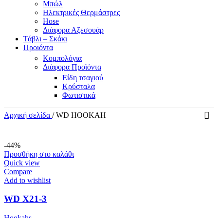
Μπώλ
Ηλεκτρικές Θερμάστρες
Hose
Διάφορα Αξεσουάρ
Τάβλι – Σκάκι
Προιόντα
Κομπολόγια
Διάφορα Προϊόντα
Είδη τσαγιού
Κρύσταλα
Φωτιστικά
Αρχική σελίδα
/
WD HOOKAH
-44%
Προσθήκη στο καλάθι
Quick view
Compare
Add to wishlist
WD X21-3
Hookahs