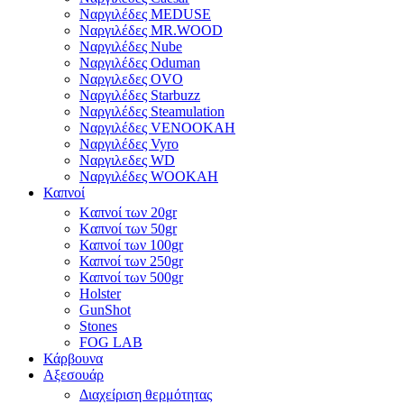
Ναργιλέδες MEDUSE
Ναργιλέδες MR.WOOD
Ναργιλέδες Nube
Ναργιλέδες Oduman
Ναργιλεδες OVO
Ναργιλέδες Starbuzz
Ναργιλέδες Steamulation
Ναργιλέδες VENOOKAH
Ναργιλέδες Vyro
Ναργιλεδες WD
Ναργιλέδες WOOKAH
Καπνοί
Kαπνοί των 20gr
Kαπνοί των 50gr
Καπνοί των 100gr
Καπνοί των 250gr
Καπνοί των 500gr
Holster
GunShot
Stones
FOG LAB
Κάρβουνα
Αξεσουάρ
Διαχείριση θερμότητας