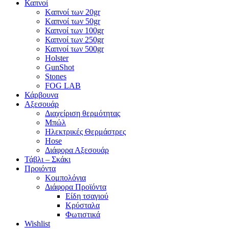
Καπνοί
Kαπνοί των 20gr
Kαπνοί των 50gr
Καπνοί των 100gr
Καπνοί των 250gr
Καπνοί των 500gr
Holster
GunShot
Stones
FOG LAB
Κάρβουνα
Αξεσουάρ
Διαχείριση θερμότητας
Μπώλ
Ηλεκτρικές Θερμάστρες
Hose
Διάφορα Αξεσουάρ
Τάβλι – Σκάκι
Προιόντα
Κομπολόγια
Διάφορα Προϊόντα
Είδη τσαγιού
Κρύσταλα
Φωτιστικά
Wishlist