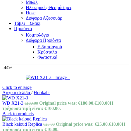
Μπώλ
Ηλεκτρικές Θερμάστρες
Hose
Διάφορα Αξεσουάρ
Τάβλι – Σκάκι
Προιόντα
Κομπολόγια
Διάφορα Προϊόντα
Είδη τσαγιού
Κρύσταλα
Φωτιστικά
-44%
Click to enlarge
Αρχική σελίδα
/
Hookahs
WD X21-3
Original price was: €180.00.
€
100.00
Η
€
180.00
τρέχουσα τιμή είναι: €100.00.
Back to products
Black kaloud Replica
Original price was: €25.00.
€
10.00
Η
€
25.00
τρέχουσα τιμή είναι: €10.00.