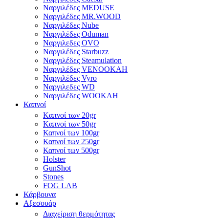
Ναργιλέδες MEDUSE
Ναργιλέδες MR.WOOD
Ναργιλέδες Nube
Ναργιλέδες Oduman
Ναργιλεδες OVO
Ναργιλέδες Starbuzz
Ναργιλέδες Steamulation
Ναργιλέδες VENOOKAH
Ναργιλέδες Vyro
Ναργιλεδες WD
Ναργιλέδες WOOKAH
Καπνοί
Kαπνοί των 20gr
Kαπνοί των 50gr
Καπνοί των 100gr
Καπνοί των 250gr
Καπνοί των 500gr
Holster
GunShot
Stones
FOG LAB
Κάρβουνα
Αξεσουάρ
Διαχείριση θερμότητας