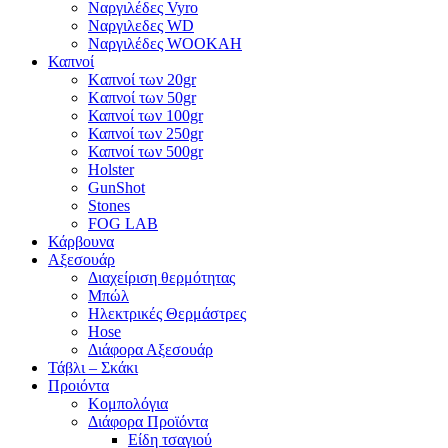
Ναργιλέδες Vyro
Ναργιλεδες WD
Ναργιλέδες WOOKAH
Καπνοί
Kαπνοί των 20gr
Kαπνοί των 50gr
Καπνοί των 100gr
Καπνοί των 250gr
Καπνοί των 500gr
Holster
GunShot
Stones
FOG LAB
Κάρβουνα
Αξεσουάρ
Διαχείριση θερμότητας
Μπώλ
Ηλεκτρικές Θερμάστρες
Hose
Διάφορα Αξεσουάρ
Τάβλι – Σκάκι
Προιόντα
Κομπολόγια
Διάφορα Προϊόντα
Είδη τσαγιού