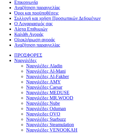
Επικοινωνία
Αναζήτηση παραγγελίας
Όροι και προϋποθέσεις
Συλλογή και χρήση Προσωπικών Δεδομένων
Ο Λογαριασμός σας
Λίστα Επιθυμιών
Καλάθι Αγοράς
Ολοκλήρωση αγοράς
Αναζήτηση παραγγελίας
ΠΡΟΣΦΟΡΕΣ
Ναργιλέδες
Ναργιλέδες Aladin
Ναργιλέδες Al-Mani
Ναργιλέδες Al-Fakher
Ναργιλέδες AΜΥ
Ναργιλέδες Caesar
Ναργιλέδες MEDUSE
Ναργιλέδες MR.WOOD
Ναργιλέδες Nube
Ναργιλέδες Oduman
Ναργιλεδες OVO
Ναργιλέδες Starbuzz
Ναργιλέδες Steamulation
Ναργιλέδες VENOOKAH