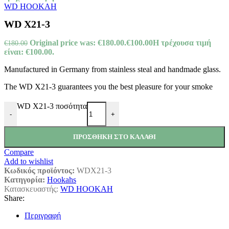
WD HOOKAH
WD X21-3
Original price was: €180.00.
€
100.00
Η τρέχουσα τιμή
€
180.00
είναι: €100.00.
Manufactured in Germany from stainless steal and handmade glass.
The WD X21-3 guarantees you the best pleasure for your smoke
WD X21-3 ποσότητα
-
+
ΠΡΟΣΘΉΚΗ ΣΤΟ ΚΑΛΆΘΙ
Compare
Add to wishlist
Κωδικός προϊόντος:
WDX21-3
Κατηγορία:
Hookahs
Κατασκευαστής:
WD HOOKAH
Share:
Περιγραφή