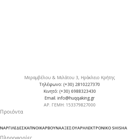
Accessories
Imperdiet mauris a nontin
Μεραμβέλου & Μιλάτου 3, Ηράκλειο Κρήτης
Τηλέφωνο: (+30) 2810227370
Κινητό: (+30) 6988323430
Email. info@huqqaking.gr
ΑΡ. ΓΕΜΗ: 153379827000
Προιόντα
ΝΑΡΓΙΛΈΔΕΣ
ΚΑΠΝΟΊ
ΚΆΡΒΟΥΝΑ
ΑΞΕΣΟΥΆΡ
ΗΛΕΚΤΡΟΝΙΚΌ SHISHA
Πληροφορίες