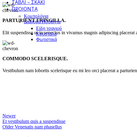
ΤΆΒΛΙ – ΣΚΆΚΙ
ΠΡΟΙΌΝΤΑ
Κομπολόγια
PARTURIENT FRINGILLA.
Διάφορα Προϊόντα
Είδη τσαγιού
Elit suspendisse ut in senectus in vivamus magnis adipiscing placerat 
Κρύσταλα
Φωτιστικά
COMMODO SCELERISQUE.
Vestibulum nam lobortis scelerisque eu mi leo orci placerat a parturie
Newer
Et vestibulum quis a suspendisse
Older
Venenatis nam phasellus