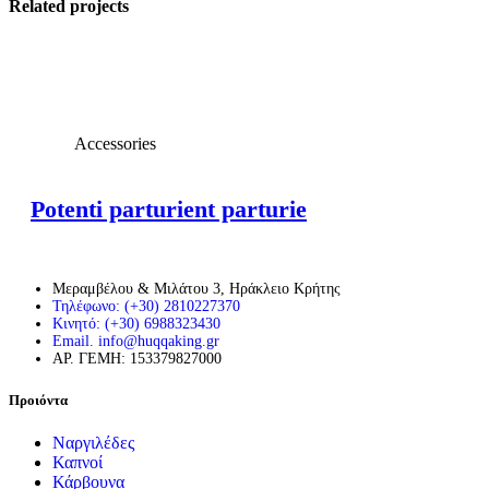
Related projects
View Large
Accessories
Potenti parturient parturie
Μεραμβέλου & Μιλάτου 3, Ηράκλειο Κρήτης
Τηλέφωνο: (+30) 2810227370
Κινητό: (+30) 6988323430
Email. info@huqqaking.gr
ΑΡ. ΓΕΜΗ: 153379827000
Προιόντα
Ναργιλέδες
Καπνοί
Κάρβουνα