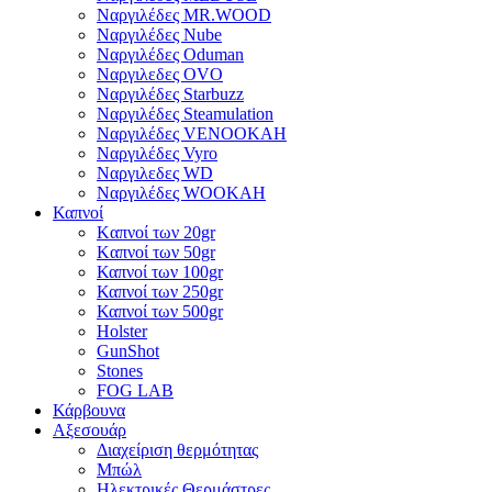
Ναργιλέδες MR.WOOD
Ναργιλέδες Nube
Ναργιλέδες Oduman
Ναργιλεδες OVO
Ναργιλέδες Starbuzz
Ναργιλέδες Steamulation
Ναργιλέδες VENOOKAH
Ναργιλέδες Vyro
Ναργιλεδες WD
Ναργιλέδες WOOKAH
Καπνοί
Kαπνοί των 20gr
Kαπνοί των 50gr
Καπνοί των 100gr
Καπνοί των 250gr
Καπνοί των 500gr
Holster
GunShot
Stones
FOG LAB
Κάρβουνα
Αξεσουάρ
Διαχείριση θερμότητας
Μπώλ
Ηλεκτρικές Θερμάστρες