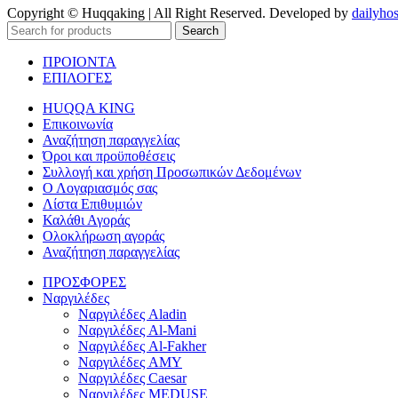
Copyright © Huqqaking | All Right Reserved. Developed by
dailyhos
Search
ΠΡΟΙΟΝΤΑ
ΕΠΙΛΟΓΕΣ
HUQQA KING
Επικοινωνία
Αναζήτηση παραγγελίας
Όροι και προϋποθέσεις
Συλλογή και χρήση Προσωπικών Δεδομένων
Ο Λογαριασμός σας
Λίστα Επιθυμιών
Καλάθι Αγοράς
Ολοκλήρωση αγοράς
Αναζήτηση παραγγελίας
ΠΡΟΣΦΟΡΕΣ
Ναργιλέδες
Ναργιλέδες Aladin
Ναργιλέδες Al-Mani
Ναργιλέδες Al-Fakher
Ναργιλέδες AΜΥ
Ναργιλέδες Caesar
Ναργιλέδες MEDUSE