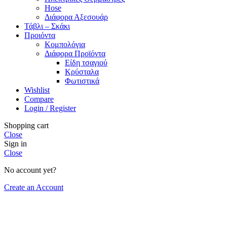
Hose
Διάφορα Αξεσουάρ
Τάβλι – Σκάκι
Προιόντα
Κομπολόγια
Διάφορα Προϊόντα
Είδη τσαγιού
Κρύσταλα
Φωτιστικά
Wishlist
Compare
Login / Register
Shopping cart
Close
Sign in
Close
No account yet?
Create an Account