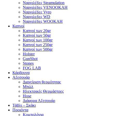
Ναργιλέδες Steamulation
Ναργιλέδες VENOOKAH
Ναργιλέδες Vyro
Ναργιλεδες WD
Ναργιλέδες WOOKAH
Καπνοί
Kαπνοί των 20gr
Kαπνοί των 50gr
Καπνοί των 100gr
Καπνοί των 250gr
Καπνοί των 500gr
Holster
GunShot
Stones
FOG LAB
Κάρβουνα
Αξεσουάρ
Διαχείριση θερμότητας
Μπώλ
Ηλεκτρικές Θερμάστρες
Hose
Διάφορα Αξεσουάρ
Τάβλι – Σκάκι
Προιόντα
Κομπολόγια