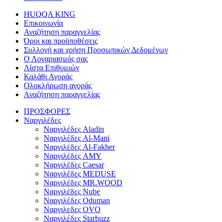
HUQQA KING
Επικοινωνία
Αναζήτηση παραγγελίας
Όροι και προϋποθέσεις
Συλλογή και χρήση Προσωπικών Δεδομένων
Ο Λογαριασμός σας
Λίστα Επιθυμιών
Καλάθι Αγοράς
Ολοκλήρωση αγοράς
Αναζήτηση παραγγελίας
ΠΡΟΣΦΟΡΕΣ
Ναργιλέδες
Ναργιλέδες Aladin
Ναργιλέδες Al-Mani
Ναργιλέδες Al-Fakher
Ναργιλέδες AΜΥ
Ναργιλέδες Caesar
Ναργιλέδες MEDUSE
Ναργιλέδες MR.WOOD
Ναργιλέδες Nube
Ναργιλέδες Oduman
Ναργιλεδες OVO
Ναργιλέδες Starbuzz