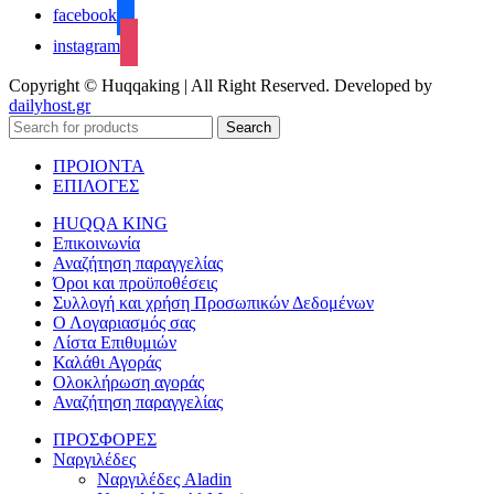
facebook
instagram
Copyright © Huqqaking | All Right Reserved. Developed by
dailyhost.gr
Search
ΠΡΟΙΟΝΤΑ
ΕΠΙΛΟΓΕΣ
HUQQA KING
Επικοινωνία
Αναζήτηση παραγγελίας
Όροι και προϋποθέσεις
Συλλογή και χρήση Προσωπικών Δεδομένων
Ο Λογαριασμός σας
Λίστα Επιθυμιών
Καλάθι Αγοράς
Ολοκλήρωση αγοράς
Αναζήτηση παραγγελίας
ΠΡΟΣΦΟΡΕΣ
Ναργιλέδες
Ναργιλέδες Aladin