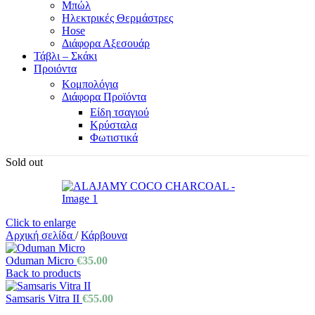
Μπώλ
Ηλεκτρικές Θερμάστρες
Hose
Διάφορα Αξεσουάρ
Τάβλι – Σκάκι
Προιόντα
Κομπολόγια
Διάφορα Προϊόντα
Είδη τσαγιού
Κρύσταλα
Φωτιστικά
Sold out
Click to enlarge
Αρχική σελίδα
/
Κάρβουνα
Oduman Micro
€
35.00
Back to products
Samsaris Vitra II
€
55.00