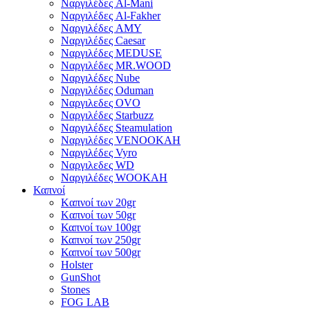
Ναργιλέδες Al-Mani
Ναργιλέδες Al-Fakher
Ναργιλέδες AΜΥ
Ναργιλέδες Caesar
Ναργιλέδες MEDUSE
Ναργιλέδες MR.WOOD
Ναργιλέδες Nube
Ναργιλέδες Oduman
Ναργιλεδες OVO
Ναργιλέδες Starbuzz
Ναργιλέδες Steamulation
Ναργιλέδες VENOOKAH
Ναργιλέδες Vyro
Ναργιλεδες WD
Ναργιλέδες WOOKAH
Καπνοί
Kαπνοί των 20gr
Kαπνοί των 50gr
Καπνοί των 100gr
Καπνοί των 250gr
Καπνοί των 500gr
Holster
GunShot
Stones
FOG LAB