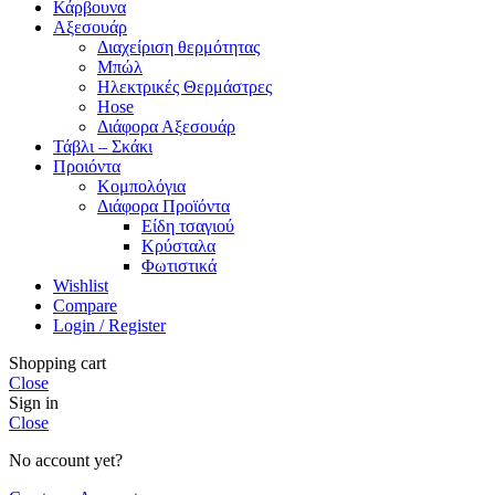
Κάρβουνα
Αξεσουάρ
Διαχείριση θερμότητας
Μπώλ
Ηλεκτρικές Θερμάστρες
Hose
Διάφορα Αξεσουάρ
Τάβλι – Σκάκι
Προιόντα
Κομπολόγια
Διάφορα Προϊόντα
Είδη τσαγιού
Κρύσταλα
Φωτιστικά
Wishlist
Compare
Login / Register
Shopping cart
Close
Sign in
Close
No account yet?