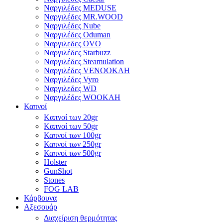
Ναργιλέδες MEDUSE
Ναργιλέδες MR.WOOD
Ναργιλέδες Nube
Ναργιλέδες Oduman
Ναργιλεδες OVO
Ναργιλέδες Starbuzz
Ναργιλέδες Steamulation
Ναργιλέδες VENOOKAH
Ναργιλέδες Vyro
Ναργιλεδες WD
Ναργιλέδες WOOKAH
Καπνοί
Kαπνοί των 20gr
Kαπνοί των 50gr
Καπνοί των 100gr
Καπνοί των 250gr
Καπνοί των 500gr
Holster
GunShot
Stones
FOG LAB
Κάρβουνα
Αξεσουάρ
Διαχείριση θερμότητας