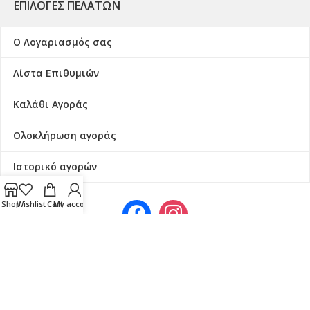
ΕΠΙΛΟΓΈΣ ΠΕΛΑΤΏΝ
Ο Λογαριασμός σας
Λίστα Επιθυμιών
Καλάθι Αγοράς
Ολοκλήρωση αγοράς
Ιστορικό αγορών
Shop
Wishlist
Cart
My account
Copyright © Huqqaking | All Right Reserved. Developed by
dailyhost.gr