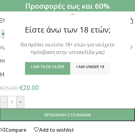
Προσφορές εως και 60%
MENU
Click to enlarge
Είστε άνω των 18 ετών;
-20%
Θα πρέπει να είστε 18+ ετών για να έχετε
Αρχική σελίδα
/
Αξεσουάρ
/
Μπωλ
πρόσβαση στην ιστοσελίδα μας!
HOOKAIN
I AM 18 OR OLDER
I AM UNDER 18
Hookain Bowl Cool Water
€
20.00
€
25.00
-
+
ΠΡΟΣΘΉΚΗ ΣΤΟ ΚΑΛΆΘΙ
Compare
Add to wishlist